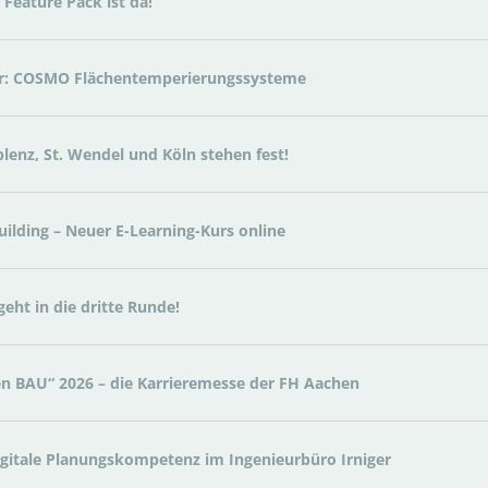
Feature Pack ist da!
ar: COSMO Flächentemperierungssysteme
lenz, St. Wendel und Köln stehen fest!
lding – Neuer E-Learning-Kurs online
eht in die dritte Runde!
en BAU“ 2026 – die Karrieremesse der FH Aachen
igitale Planungskompetenz im Ingenieurbüro Irniger