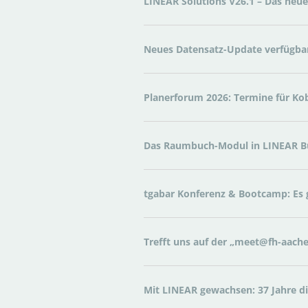
LINEAR Solutions V26.1 – Das neue 
Neues Datensatz-Update verfügb
Planerforum 2026: Termine für Kob
Das Raumbuch-Modul in LINEAR Bui
tgabar Konferenz & Bootcamp: Es g
Trefft uns auf der „meet@fh-aach
Mit LINEAR gewachsen: 37 Jahre d