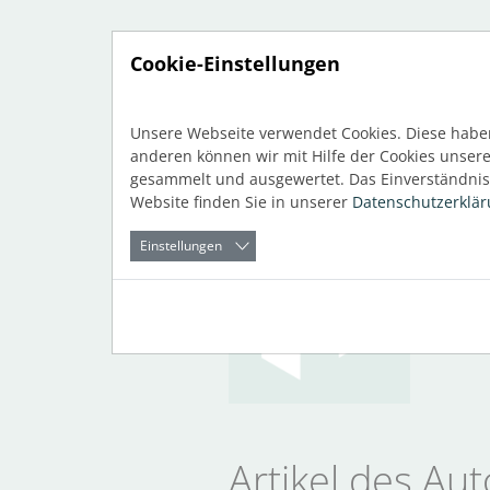
Direkt zur Hauptnavigation springen
Direkt zum Inhalt springen
Cookie-Einstellungen
Zurück
zum Blog
Autor: L
Unsere Webseite verwendet Cookies. Diese haben
anderen können wir mit Hilfe der Cookies unser
gesammelt und ausgewertet. Das Einverständnis 
Website finden Sie in unserer
Datenschutzerklä
Einstellungen
Kont
market
Artikel des Aut