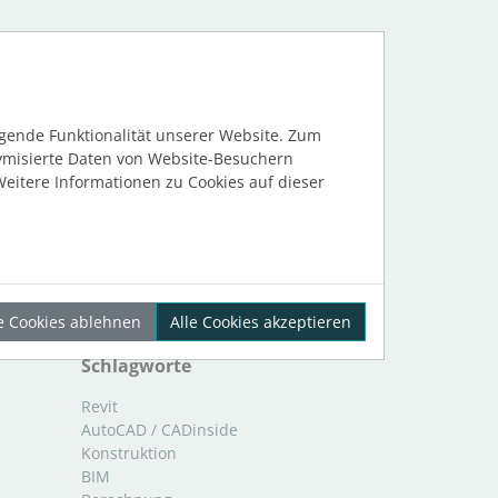
Kategorien
Allgemeines
Industrie
egende Funktionalität unserer Website. Zum
Interviews
nymisierte Daten von Website-Besuchern
Nachhaltigkeit
eitere Informationen zu Cookies auf dieser
Referenzprojekte
Software
Soziale Projekte
Sponsoring
Veranstaltungen
le Cookies ablehnen
Alle Cookies akzeptieren
Schlagworte
Revit
AutoCAD / CADinside
Konstruktion
BIM