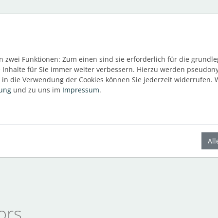
INEAR
 zwei Funktionen: Zum einen sind sie erforderlich für die grundl
e Inhalte für Sie immer weiter verbessern. Hierzu werden pseudo
in die Verwendung der Cookies können Sie jederzeit widerrufen. W
rung
und zu uns im
Impressum
.
akt
Al
ing@linear.de
ors