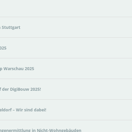
 Stuttgart
025
up Warschau 2025
f der DigiBouw 2025!
ldorf – Wir sind dabei!
engenermittlung in Nicht-Wohngebäuden