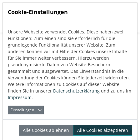
Cookie-Einstellungen
Unsere Webseite verwendet Cookies. Diese haben zwei
Direkt zur Hauptnavigation springen
Direkt zum Inhalt springen
Funktionen: Zum einen sind sie erforderlich für die
Zurück zum Blog
grundlegende Funktionalität unserer Website. Zum
Industrie
Interviews
Nachhaltigkeit
Software
anderen können wir mit Hilfe der Cookies unsere Inhalte
Soziale Projekte
Sponsoring
Veranstaltungen
für Sie immer weiter verbessern. Hierzu werden
pseudonymisierte Daten von Website-Besuchern
Veröffentlicht:
11.10.2024
gesammelt und ausgewertet. Das Einverständnis in die
Verwendung der Cookies können Sie jederzeit widerrufen.
Weitere Informationen zu Cookies auf dieser Website
Über den Autor
finden Sie in unserer
Datenschutzerklärung
und zu uns im
LINEAR
Impressum
.
Einstellungen
Sie ist da – unsere LINEAR
Alle Cookies ablehnen
Alle Cookies akzeptieren