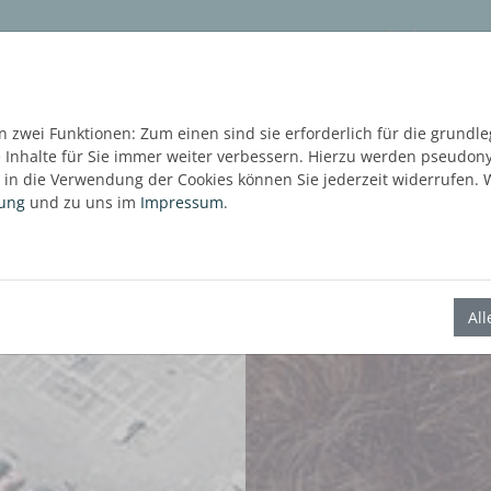
ware
Services
Blog
Content Hub
KOSTE
 zwei Funktionen: Zum einen sind sie erforderlich für die grundl
e Inhalte für Sie immer weiter verbessern. Hierzu werden pseudo
in die Verwendung der Cookies können Sie jederzeit widerrufen. W
rung
und zu uns im
Impressum
.
Al