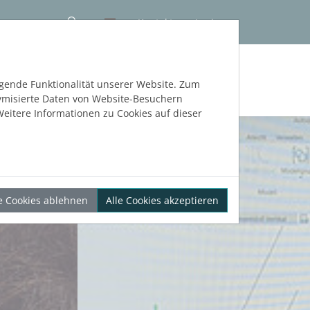
Kontakt
Login
NLOS TESTEN
egende Funktionalität unserer Website. Zum
nymisierte Daten von Website-Besuchern
eitere Informationen zu Cookies auf dieser
le Cookies ablehnen
Alle Cookies akzeptieren