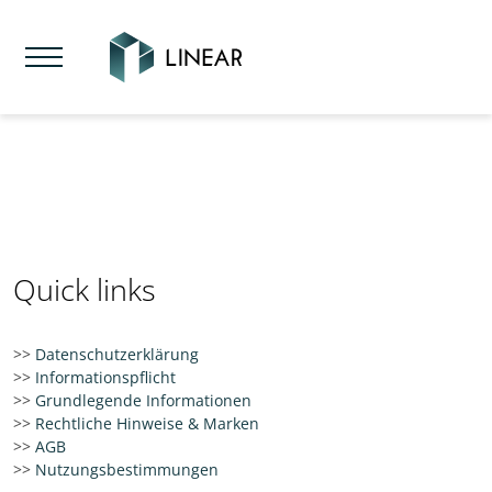
Direkt zur Hauptnavigation springen
Direkt zum Inhalt springen
Quick links
>>
Datenschutzerklärung
>>
Informationspflicht
>>
Grundlegende Informationen
>>
Rechtliche Hinweise & Marken
>>
AGB
>>
Nutzungsbestimmungen