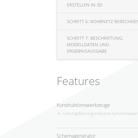
ERSTELLEN IN 3D
SCHRITT 6: ROHRNETZ BERECHNE
SCHRITT 7: BESCHRIFTUNG,
MODELLDATEN UND
ERGEBNISAUSGABE
Features
Konstruktionswerkzeuge
Leitungsführung inklusive Systemklass
automatischer Übernahme von Medien un
Ansichtsarten
Automatisches Verbinden von Rohren in
Schemagenerator
Übergänge (Autorouting)