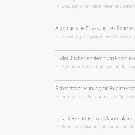
Automatische T-Stück-Verbindung
Erzeugen eines vollständigen und bere
Leitungsversprungbefehl zur Auflösung v
Drag&Drop
Umfangreiche Symbolbibliotheken (frei e
Schemaerstellung auch ohne CAD-Erfah
Animierter Hydraulikassistent für die Er
Automatisches Zeichnen des Schemas
Automatische Erfassung des Rohrnet
2D-Rohrleitungsplanung & 2D-Verteilerge
Definieren von Schnitten und Bögen
Arbeiten auf 2D- und 3D-Unterlagen: DWG,
Einfaches Kopieren von Geschossen und
Erkennung von gezeichneten Rohren dire
inklusive Konstruktionsassistent für Da
Definition von Komponenten (z.B. Venti
des Systems
Schlitz- und Durchbruchsplanung
Generator
Erkennung aller eingebundenen Kompo
Stücklisten mit Kurz- und Langtexten
Speichern und Importieren von bestehe
Berücksichtigung der im Modell integrie
Konfiguratoren für Heizkörper, Verteiler,
Hydraulischer Abgleich von komple
Erkennung von konstruierten Dimensione
Wohnungsstationen
Berücksichtigung in der Netzberechnung
Hydraulische Berechnungen mit Übertra
Trassenbefehl für die Konstruktion mehr
Einfaches Mapping von Fremdkomponente
Familienparametern
Flächenheizungsassistent für Kreisverl
der Netzberechnung
Berechnung von mehreren Systemen in 
Automatische Beschriftung und Legende
Ermittlung auch von Netzen mit mehrer
Rohrnetzberechnung mit Redimensio
Berücksichtigung nicht nur der Verteilne
Erzeugers
Automatische Berechnung und Dimensio
des Heizungsrohrnetzes
Umfangreiche Einstellmöglichkeiten für d
Berechnungsrandbedingungen wie z.B. G
Detaillierte 3D-Rohrnetzkonstruktion
Geschwindigkeiten, Ventilautoritäten, ak
Rohrdimensionen und den Rohrreibungs
Rohrleitungsplanung mit Routingfunktio
Ermittlung und Variantenvergleich von 
millimetergenauen Erstellung der Formstü