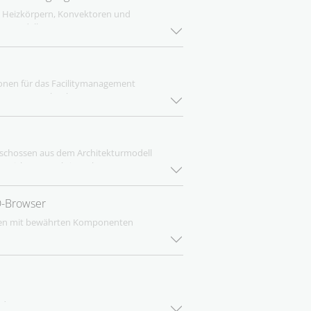
d Einrohrsysteme
n Heizkörpern, Konvektoren und
 Rohrsträngen, Verteilern,
AD-Modell
lkomponenten (z.B. Ventile)
r übertragenen Bauteile
Herstellerprodukten für Heizkörper,
ng von bemaßten Bauteilen in Ihr Modell
zungen
 Bemaßung
onen für das Facilitymanagement
aus FM-Datenbanken
schossen aus dem Architekturmodell
Bereich Konstruktionsebene / Versatz
hossen und Arbeitsebenen
D-Browser
ken mit bewährten Komponenten
partner
e Bauteile und Bauteilkombinationen
nal-Herstellerkomponenten in Ihrem
tzieren, einfügen, ersetzen)
Bauteilkombinationen (z.B.
adaten