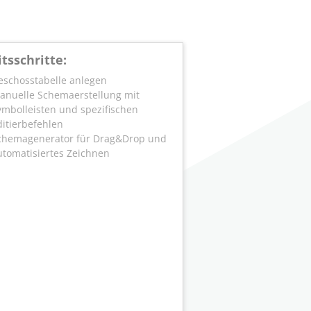
tsschritte:
eschosstabelle anlegen
anuelle Schemaerstellung mit
ymbolleisten und spezifischen
ditierbefehlen
chemagenerator für Drag&Drop und
utomatisiertes Zeichnen