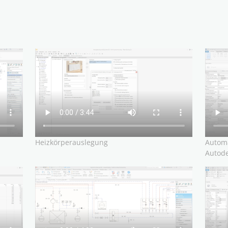
en (z.B. Ventile)
unser
Knowledge-Base
.
nummern, Sägelisten für
ngsschemata
produkten für Heizkörper,
Heizkörperauslegung
Automa
Autode