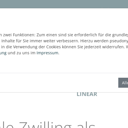
ware
Services
Blog
Content Hub
KOSTE
 zwei Funktionen: Zum einen sind sie erforderlich für die grundl
e Inhalte für Sie immer weiter verbessern. Hierzu werden pseudo
in die Verwendung der Cookies können Sie jederzeit widerrufen. W
rung
und zu uns im
Impressum
.
rojekte
Al
Über den Autor
LINEAR
le Zwilling als