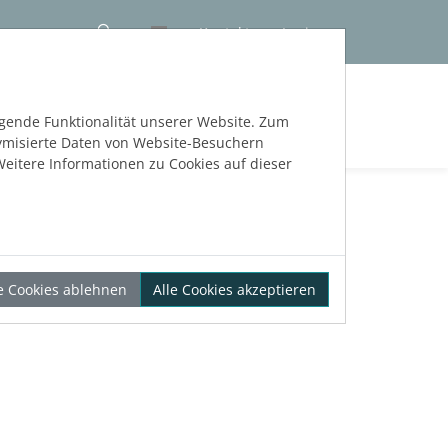
Kontakt
Login
NLOS TESTEN
egende Funktionalität unserer Website. Zum
nymisierte Daten von Website-Besuchern
eitere Informationen zu Cookies auf dieser
le Cookies ablehnen
Alle Cookies akzeptieren