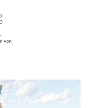
g
r
n von