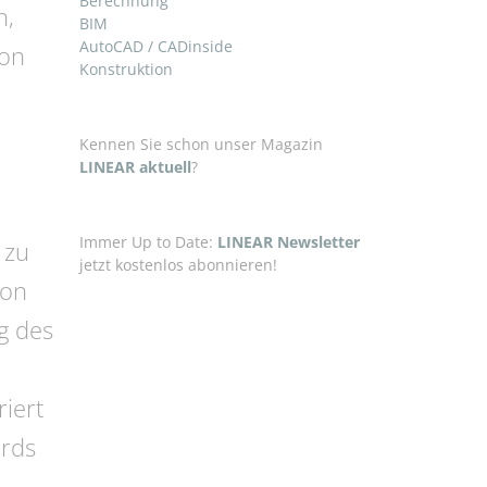
Berechnung
n,
BIM
AutoCAD / CADinside
von
Konstruktion
Kennen Sie schon unser Magazin
LINEAR aktuell
?
Immer Up to Date:
LINEAR Newsletter
 zu
jetzt kostenlos abonnieren!
von
g des
a
riert
ards