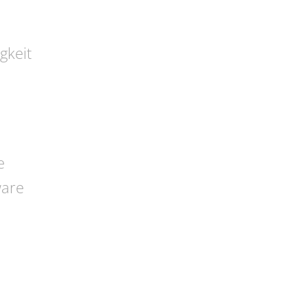
gkeit
e
ware