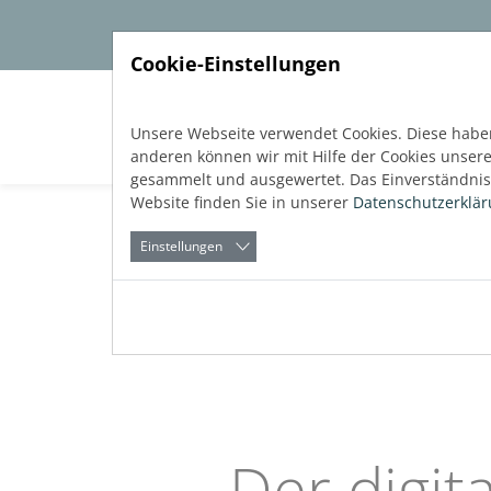
Direkt zur Hauptnavigation springen
Direkt zum Inhalt springen
Cookie-Einstellungen
Soft
Unsere Webseite verwendet Cookies. Diese haben
anderen können wir mit Hilfe der Cookies unser
gesammelt und ausgewertet. Das Einverständnis 
Website finden Sie in unserer
Datenschutzerklä
Einstellungen
Zurück
Referentieprojecten
Referenzp
zum Blog
Veröffentlicht:
03.07.2020
Der digita