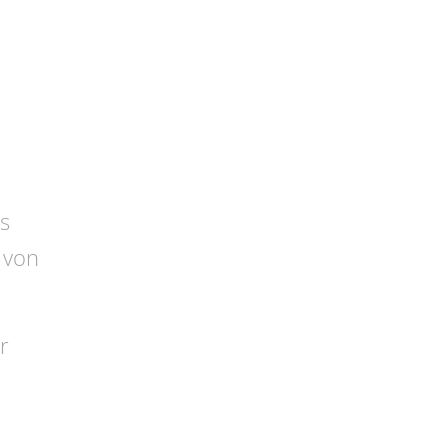
s
 von
r