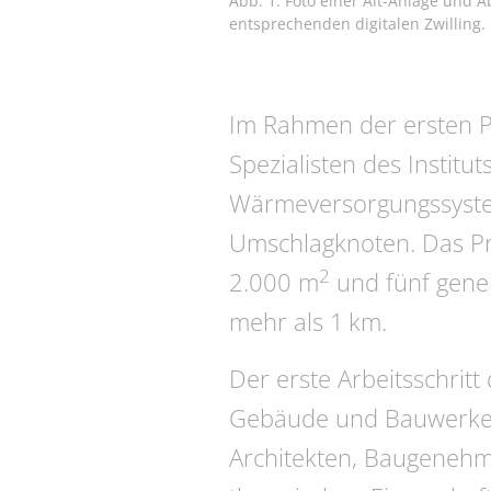
Abb. 1: Foto einer Alt-Anlage und 
entsprechenden digitalen Zwilling.
Im Rahmen der ersten Ph
Spezialisten des Institu
Wärmeversorgungssyste
Umschlagknoten. Das Pr
2
2.000 m
und fünf genei
mehr als 1 km.
Der erste Arbeitsschritt
Gebäude und Bauwerke d
Architekten, Baugeneh