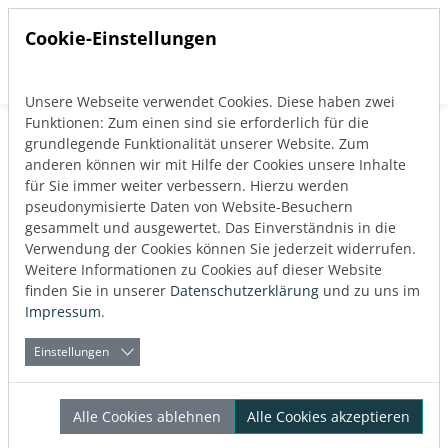
Cookie-Einstellungen
Unsere Webseite verwendet Cookies. Diese haben zwei
Direkt zur Hauptnavigation springen
Direkt zum Inhalt springen
Funktionen: Zum einen sind sie erforderlich für die
Zurück zum Blog
grundlegende Funktionalität unserer Website. Zum
Allgemeines
anderen können wir mit Hilfe der Cookies unsere Inhalte
für Sie immer weiter verbessern. Hierzu werden
Veröffentlicht:
27.08.2025
pseudonymisierte Daten von Website-Besuchern
gesammelt und ausgewertet. Das Einverständnis in die
Verwendung der Cookies können Sie jederzeit widerrufen.
Über den Autor
Weitere Informationen zu Cookies auf dieser Website
LINEAR
finden Sie in unserer
Datenschutzerklärung
und zu uns im
Impressum
.
Einstellungen
Generationswechsel bei
Alle Cookies ablehnen
Alle Cookies akzeptieren
LINEAR – ein neues Team