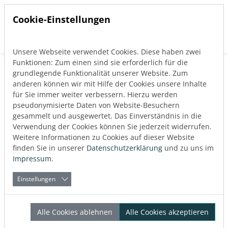
Cookie-Einstellungen
Unsere Webseite verwendet Cookies. Diese haben zwei
Direkt zur Hauptnavigation springen
Direkt zum Inhalt springen
Funktionen: Zum einen sind sie erforderlich für die
Zurück zum Blog
grundlegende Funktionalität unserer Website. Zum
Veranstaltungen
anderen können wir mit Hilfe der Cookies unsere Inhalte
für Sie immer weiter verbessern. Hierzu werden
Veröffentlicht:
30.10.2024
pseudonymisierte Daten von Website-Besuchern
gesammelt und ausgewertet. Das Einverständnis in die
Verwendung der Cookies können Sie jederzeit widerrufen.
Über den Autor
Weitere Informationen zu Cookies auf dieser Website
LINEAR
finden Sie in unserer
Datenschutzerklärung
und zu uns im
Impressum
.
Einstellungen
BIM World München 2024
Alle Cookies ablehnen
Alle Cookies akzeptieren
– Treffen Sie uns auf dem