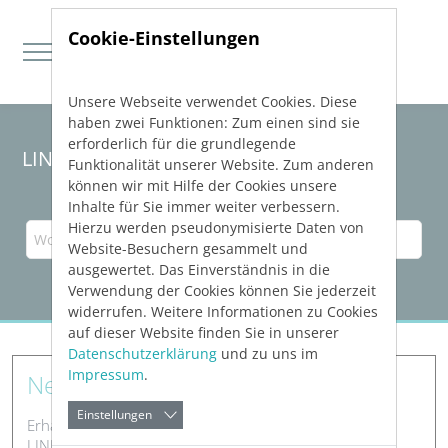
Cookie-Einstellungen
Unsere Webseite verwendet Cookies. Diese
Direkt zur Hauptnavigation springen
Direkt zum Inhalt springen
haben zwei Funktionen: Zum einen sind sie
erforderlich für die grundlegende
LINEAR Solutions
26
für Revit
Funktionalität unserer Website. Zum anderen
können wir mit Hilfe der Cookies unsere
Inhalte für Sie immer weiter verbessern.
Hierzu werden pseudonymisierte Daten von
Website-Besuchern gesammelt und
ausgewertet. Das Einverständnis in die
Verwendung der Cookies können Sie jederzeit
widerrufen. Weitere Informationen zu Cookies
auf dieser Website finden Sie in unserer
Datenschutzerklärung
und zu uns im
Impressum
.
Neue Features
Einstellungen
Erhalten Sie Informationen zu den neuen Features der
LINEAR Software.