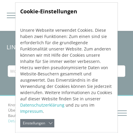
Cookie-Einstellungen
Unsere Webseite verwendet Cookies. Diese
Direkt zur Hauptnavigation springen
Direkt zum Inhalt springen
haben zwei Funktionen: Zum einen sind sie
erforderlich für die grundlegende
LINEAR Solutions 23 für Revit
Funktionalität unserer Website. Zum anderen
können wir mit Hilfe der Cookies unsere
Inhalte für Sie immer weiter verbessern.
Hierzu werden pseudonymisierte Daten von
Website-Besuchern gesammelt und
ausgewertet. Das Einverständnis in die
Verwendung der Cookies können Sie jederzeit
widerrufen. Weitere Informationen zu Cookies
auf dieser Website finden Sie in unserer
Datenschutzerklärung
und zu uns im
Knowledge Base Revit
Netze berechnen
Über die Rohrnetzberechnungen Heizung und Kälte
Impressum
.
Bauteile
Über technische Daten
Details zu Bauteildaten für den Differenznullpunkt
Einstellungen