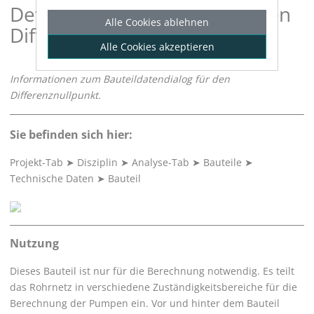
Details zu Bauteildaten für den
Alle Cookies ablehnen
Differenznullpunkt
Alle Cookies akzeptieren
Informationen zum Bauteildatendialog für den
Differenznullpunkt.
Sie befinden sich hier:
Projekt-Tab
➤
Disziplin
➤
Analyse-Tab
➤
Bauteile
➤
Technische Daten
➤
Bauteil
Nutzung
Dieses Bauteil ist nur für die Berechnung notwendig. Es teilt
das Rohrnetz in verschiedene Zuständigkeitsbereiche für die
Berechnung der Pumpen ein. Vor und hinter dem Bauteil