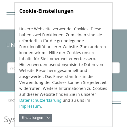
Cookie-Einstellungen
Unsere Webseite verwendet Cookies. Diese
Direkt zur Hauptnavigation springen
Direkt zum Inhalt springen
haben zwei Funktionen: Zum einen sind sie
erforderlich für die grundlegende
LINEAR Solutions 23 für Revit
Funktionalität unserer Website. Zum anderen
können wir mit Hilfe der Cookies unsere
Inhalte für Sie immer weiter verbessern.
Hierzu werden pseudonymisierte Daten von
Website-Besuchern gesammelt und
ausgewertet. Das Einverständnis in die
Verwendung der Cookies können Sie jederzeit
widerrufen. Weitere Informationen zu Cookies
auf dieser Website finden Sie in unserer
Datenschutzerklärung
und zu uns im
Knowledge Base Revit
Systemvoraussetzungen
Impressum
.
Systemvoraussetzungen
Einstellungen