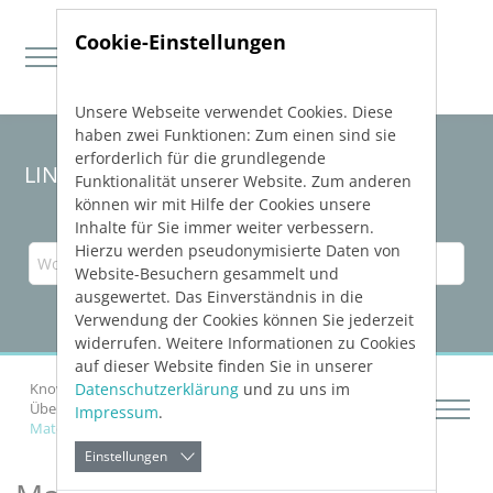
Cookie-Einstellungen
Unsere Webseite verwendet Cookies. Diese
Direkt zur Hauptnavigation springen
Direkt zum Inhalt springen
haben zwei Funktionen: Zum einen sind sie
erforderlich für die grundlegende
LINEAR Solutions 23 für Revit
Funktionalität unserer Website. Zum anderen
können wir mit Hilfe der Cookies unsere
Inhalte für Sie immer weiter verbessern.
Hierzu werden pseudonymisierte Daten von
Website-Besuchern gesammelt und
ausgewertet. Das Einverständnis in die
Verwendung der Cookies können Sie jederzeit
widerrufen. Weitere Informationen zu Cookies
auf dieser Website finden Sie in unserer
Datenschutzerklärung
und zu uns im
Knowledge Base Revit
Netze berechnen
Über die Rohrnetzberechnungen Heizung und Kälte
Impressum
.
Materialdaten
Einstellungen