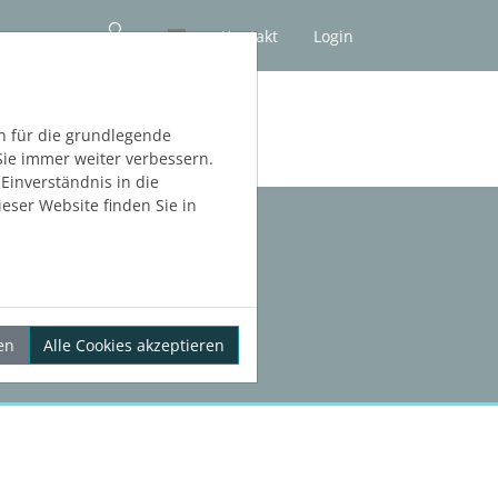
Kontakt
Login
NLOS TESTEN
h für die grundlegende
Sie immer weiter verbessern.
inverständnis in die
eser Website finden Sie in
en
Alle Cookies akzeptieren