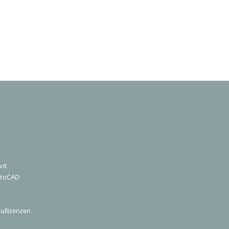
vit
utoCAD
ullizenzen