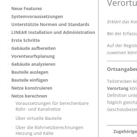
Verort
Neue Features
Systemvoraussetzungen
Erklärt das K
Unterstützte Normen und Standards
LINEAR
Installation und Administration
Bei der Erfass
Erste Schritte
Auf der Regist
Gebäude aufbereiten
zuweisen könn
Vorentwurfsplanung
Gebäude analysieren
Ortsangabe
Bauteile auslegen
Bauteile einfügen
Teilstrecken 
Netze konstruieren
Verortung
kön
Definition unt
Netze berechnen
folglich glei
Voraussetzungen für berechenbare
Rohr- und Kanalnetze
Geschossbezei
Über virtuelle Bauteile
Über die Rohrnetzberechnungen
Zugehörig
Heizung und Kälte