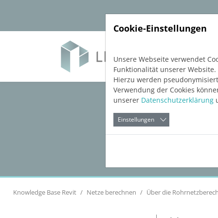
Direkt zur Hauptnavigation springen
Direkt zum Inhalt springen
Cookie-Einstellungen
Soft
Unsere Webseite verwendet Cook
Funktionalität unserer Website.
Hierzu werden pseudonymisiert
Verwendung der Cookies können 
unserer
Datenschutzerklärung
u
Einstellungen
Knowledge Base Revit
Netze berechnen
Über die Rohrnetzberec