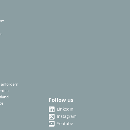
ort
se
 anfordern
erden
sland
Follow us
Q)
LinkedIn
Instagram
Youtube