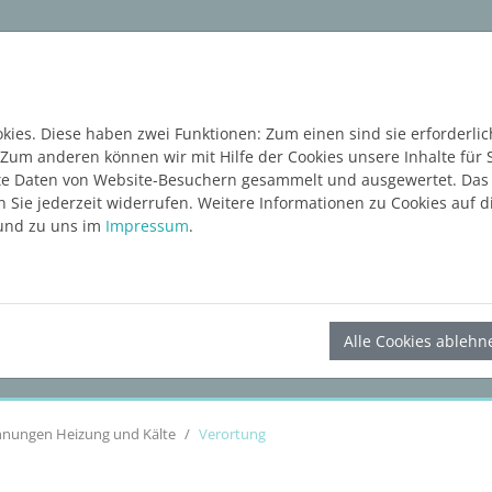
ware
Services
Blog
Content Hub
KOSTE
ies. Diese haben zwei Funktionen: Zum einen sind sie erforderlic
 Zum anderen können wir mit Hilfe der Cookies unsere Inhalte für 
e Daten von Website-Besuchern gesammelt und ausgewertet. Das E
Sie jederzeit widerrufen. Weitere Informationen zu Cookies auf di
nd zu uns im
Impressum
.
LINEAR Solutions 23 für Revit
Alle Cookies ablehn
hnungen Heizung und Kälte
Verortung