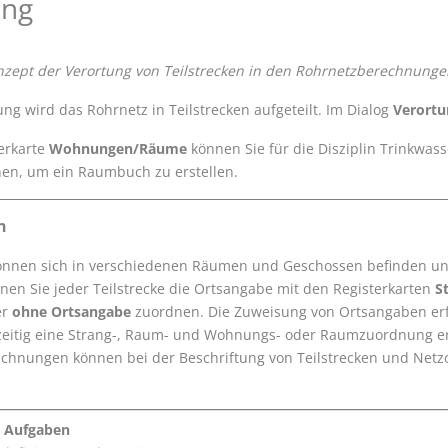
ung
onzept der Verortung von Teilstrecken in den Rohrnetzberechnung
ung wird das Rohrnetz in Teilstrecken aufgeteilt. Im Dialog
Verortu
erkarte
Wohnungen/Räume
können Sie für die Disziplin Trinkwas
en, um ein Raumbuch zu erstellen.
n
können sich in verschiedenen Räumen und Geschossen befinden un
nen Sie jeder Teilstrecke die Ortsangabe mit den Registerkarten
S
er
ohne Ortsangabe
zuordnen. Die Zuweisung von Ortsangaben erfol
chzeitig eine Strang-, Raum- und Wohnungs- oder Raumzuordnung e
chnungen können bei der Beschriftung von Teilstrecken und Netz
e Aufgaben