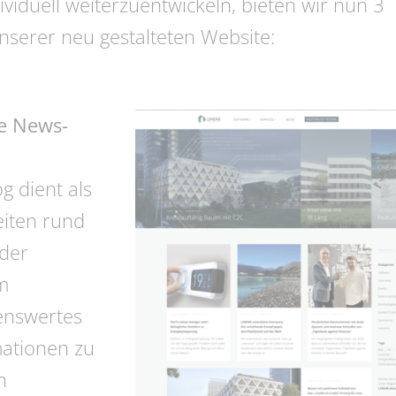
ividuell weiterzuentwickeln, bieten wir nun 3
unserer neu gestalteten Website:
ie News-
g dient als
eiten rund
 der
m
enswertes
mationen zu
n