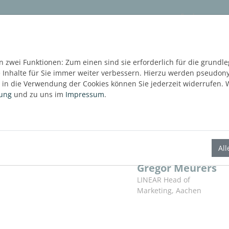
ware
Services
Blog
Content Hub
KOSTE
 zwei Funktionen: Zum einen sind sie erforderlich für die grundl
e Inhalte für Sie immer weiter verbessern. Hierzu werden pseudo
in die Verwendung der Cookies können Sie jederzeit widerrufen. W
rung
und zu uns im
Impressum
.
Al
Über den Autor
Gregor Meurers
LINEAR Head of
Marketing
,
Aachen