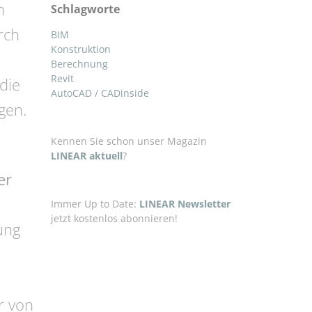
n
Schlagworte
rch
BIM
Konstruktion
Berechnung
Revit
die
AutoCAD / CADinside
ngen.
Kennen Sie schon unser Magazin
LINEAR aktuell
?
er
Immer Up to Date:
LINEAR Newsletter
jetzt kostenlos abonnieren!
ung
r von