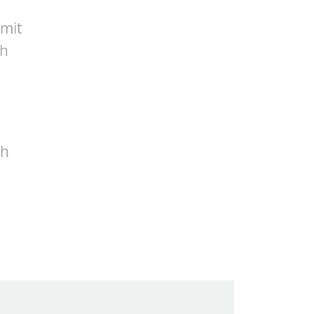
n
 mit
ch
ch