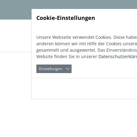
Direkt zur Hauptnavigation springen
Direkt zum Inhalt springen
Cookie-Einstellungen
Soft
Unsere Webseite verwendet Cookies. Diese haben
anderen können wir mit Hilfe der Cookies unser
gesammelt und ausgewertet. Das Einverständnis 
Website finden Sie in unserer
Datenschutzerklä
Einstellungen
Zurück
Software
Software
zum Blog
Veröffentlicht:
01.09.2022