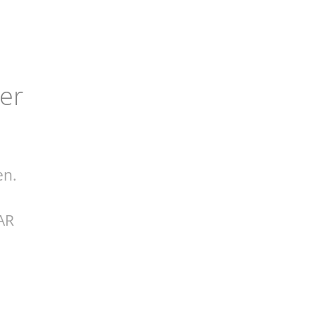
er
en.
AR