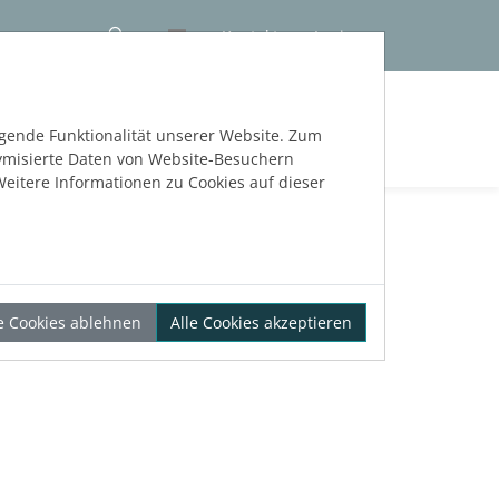
Kontakt
Login
NLOS TESTEN
egende Funktionalität unserer Website. Zum
nymisierte Daten von Website-Besuchern
eitere Informationen zu Cookies auf dieser
le Cookies ablehnen
Alle Cookies akzeptieren