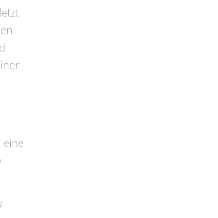
etzt
men
ld
iner
 eine
e
w