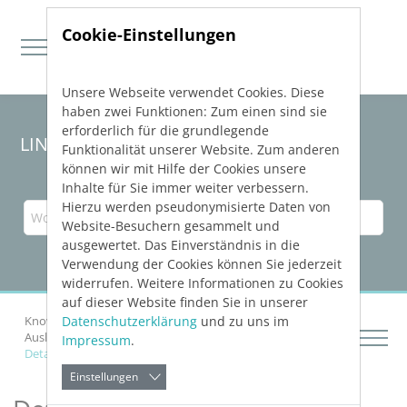
Cookie-Einstellungen
Unsere Webseite verwendet Cookies. Diese
Direkt zur Hauptnavigation springen
Direkt zum Inhalt springen
haben zwei Funktionen: Zum einen sind sie
erforderlich für die grundlegende
LINEAR Solutions 24 für Revit
Funktionalität unserer Website. Zum anderen
können wir mit Hilfe der Cookies unsere
Inhalte für Sie immer weiter verbessern.
Hierzu werden pseudonymisierte Daten von
Website-Besuchern gesammelt und
ausgewertet. Das Einverständnis in die
Verwendung der Cookies können Sie jederzeit
widerrufen. Weitere Informationen zu Cookies
auf dieser Website finden Sie in unserer
Datenschutzerklärung
und zu uns im
Knowledge Base Revit
Bauteile auslegen
Auslegung von Heizkörpern
Impressum
.
Details zu Heizungsverteiler
Einstellungen