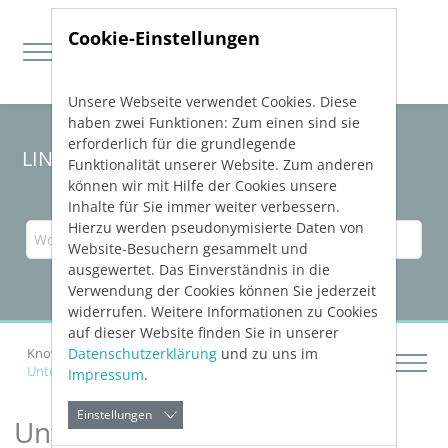
Cookie-Einstellungen
Unsere Webseite verwendet Cookies. Diese
Direkt zur Hauptnavigation springen
Direkt zum Inhalt springen
haben zwei Funktionen: Zum einen sind sie
erforderlich für die grundlegende
LINEAR Solutions 24 für Revit
Funktionalität unserer Website. Zum anderen
können wir mit Hilfe der Cookies unsere
Inhalte für Sie immer weiter verbessern.
Hierzu werden pseudonymisierte Daten von
Website-Besuchern gesammelt und
ausgewertet. Das Einverständnis in die
Verwendung der Cookies können Sie jederzeit
widerrufen. Weitere Informationen zu Cookies
auf dieser Website finden Sie in unserer
Datenschutzerklärung
und zu uns im
Knowledge Base Revit
Unterstützte Normen und Standards
Impressum
.
Einstellungen
Unterstützte Normen und