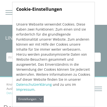
Cookie-Einstellungen
Unsere Webseite verwendet Cookies. Diese
Direkt zur Hauptnavigation springen
Direkt zum Inhalt springen
haben zwei Funktionen: Zum einen sind sie
erforderlich für die grundlegende
LINEAR Solutions 24 für Revit
Funktionalität unserer Website. Zum anderen
können wir mit Hilfe der Cookies unsere
Inhalte für Sie immer weiter verbessern.
Hierzu werden pseudonymisierte Daten von
Website-Besuchern gesammelt und
ausgewertet. Das Einverständnis in die
Verwendung der Cookies können Sie jederzeit
widerrufen. Weitere Informationen zu Cookies
auf dieser Website finden Sie in unserer
Datenschutzerklärung
und zu uns im
Knowledge Base Revit
Bauteile auslegen
Auslegung von Heizkörpern
Impressum
.
Details zu Bauteil oder Bauteilgruppe
Einstellungen