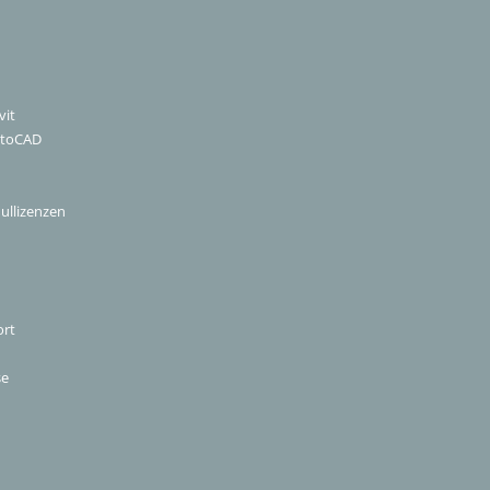
vit
utoCAD
ullizenzen
ort
se