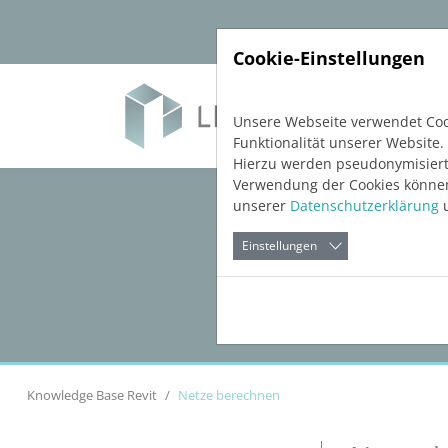
Direkt zur Hauptnavigation springen
Direkt zum Inhalt springen
Cookie-Einstellungen
Soft
Unsere Webseite verwendet Cook
Funktionalität unserer Website.
Hierzu werden pseudonymisiert
Verwendung der Cookies können 
unserer
Datenschutzerklärung
u
Einstellungen
Knowledge Base Revit
Netze berechnen