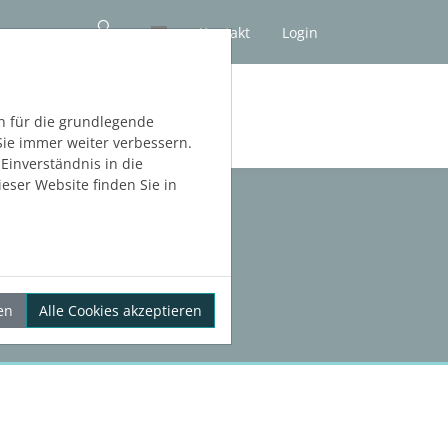
Kontakt
Login
NLOS TESTEN
h für die grundlegende
Sie immer weiter verbessern.
inverständnis in die
eser Website finden Sie in
en
Alle Cookies akzeptieren