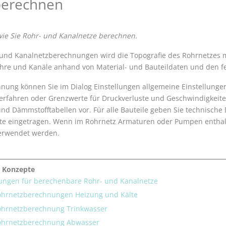
berechnen
wie Sie Rohr- und Kanalnetze berechnen.
 und Kanalnetzberechnung
en wird die Topografie des Rohrnetzes 
hre und Kanäle anhand von Material- und Bauteildaten und den fe
nung können Sie im Dialog Einstellungen allgemeine Einstellungen 
rfahren oder Grenzwerte für Druckverluste und Geschwindigkeiten
nd Dämmstofftabellen vor. Für alle Bauteile geben Sie technische D
te eingetragen. Wenn im Rohrnetz Armaturen oder Pumpen enthalte
erwendet werden.
 Konzepte
ungen für berechenbare Rohr- und Kanalnetze
ohrnetzberechnungen Heizung und Kälte
ohrnetzberechnung Trinkwasser
ohrnetzberechnung Abwasser