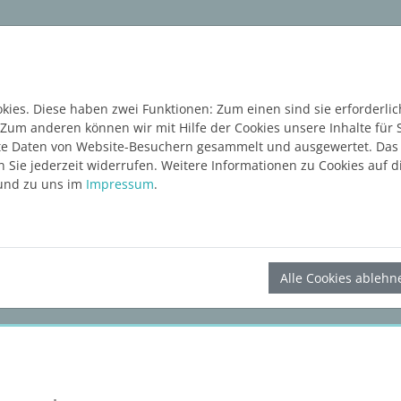
ware
Services
Blog
Content Hub
KOSTE
ies. Diese haben zwei Funktionen: Zum einen sind sie erforderlic
 Zum anderen können wir mit Hilfe der Cookies unsere Inhalte für 
e Daten von Website-Besuchern gesammelt und ausgewertet. Das E
Sie jederzeit widerrufen. Weitere Informationen zu Cookies auf di
nd zu uns im
Impressum
.
LINEAR Solutions 24 für Revit
Alle Cookies ablehn