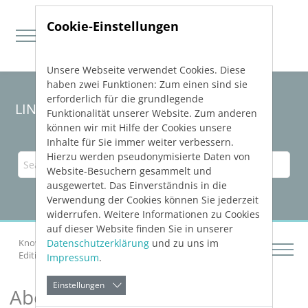
Cookie-Einstellungen
Unsere Webseite verwendet Cookies. Diese
Direkt zur Hauptnavigation springen
Direkt zum Inhalt springen
haben zwei Funktionen: Zum einen sind sie
erforderlich für die grundlegende
LINEAR Solutions 23 for Revit
Funktionalität unserer Website. Zum anderen
können wir mit Hilfe der Cookies unsere
Inhalte für Sie immer weiter verbessern.
Hierzu werden pseudonymisierte Daten von
Website-Besuchern gesammelt und
ausgewertet. Das Einverständnis in die
Verwendung der Cookies können Sie jederzeit
widerrufen. Weitere Informationen zu Cookies
auf dieser Website finden Sie in unserer
Datenschutzerklärung
und zu uns im
Knowledge Base Revit
Constructing Networks
Editing Issues and Tasks
About Task Management
Impressum
.
Einstellungen
About Task Management