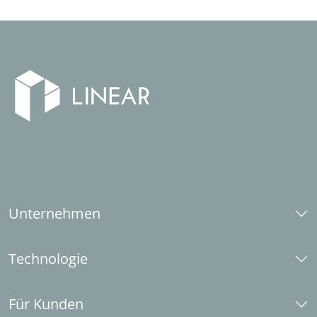
Unternehmen
Über uns
Technologie
Karriere
Social Responsibility
CAD-Plattformen
Industriepartner
Für Kunden
LINEAR aktuell (Zeitschrift)
Systemanforderungen