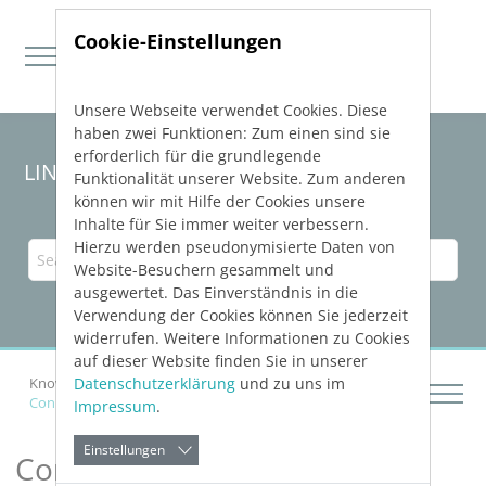
Cookie-Einstellungen
Unsere Webseite verwendet Cookies. Diese
Direkt zur Hauptnavigation springen
Direkt zum Inhalt springen
haben zwei Funktionen: Zum einen sind sie
erforderlich für die grundlegende
LINEAR Solutions 23 for Revit
Funktionalität unserer Website. Zum anderen
können wir mit Hilfe der Cookies unsere
Inhalte für Sie immer weiter verbessern.
Hierzu werden pseudonymisierte Daten von
Website-Besuchern gesammelt und
ausgewertet. Das Einverständnis in die
Verwendung der Cookies können Sie jederzeit
widerrufen. Weitere Informationen zu Cookies
auf dieser Website finden Sie in unserer
Datenschutzerklärung
und zu uns im
Knowledge Base Revit
Constructing Networks
Connecting Pipes and Ducts
Impressum
.
Einstellungen
Connecting Pipes and Ducts