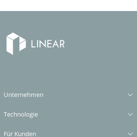
Unternehmen
Über uns
Technologie
Karriere
Social Responsibility
CAD-Plattformen
Industriepartner
Für Kunden
LINEAR aktuell (Zeitschrift)