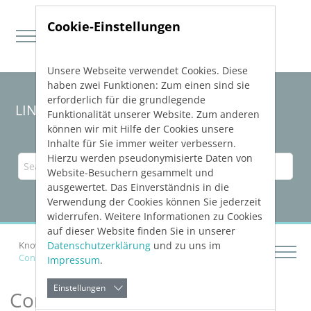
Cookie-Einstellungen
Unsere Webseite verwendet Cookies. Diese
Direkt zur Hauptnavigation springen
Direkt zum Inhalt springen
haben zwei Funktionen: Zum einen sind sie
erforderlich für die grundlegende
LINEAR Solutions 23 for Revit
Funktionalität unserer Website. Zum anderen
können wir mit Hilfe der Cookies unsere
Inhalte für Sie immer weiter verbessern.
Hierzu werden pseudonymisierte Daten von
Website-Besuchern gesammelt und
ausgewertet. Das Einverständnis in die
Verwendung der Cookies können Sie jederzeit
widerrufen. Weitere Informationen zu Cookies
auf dieser Website finden Sie in unserer
Datenschutzerklärung
und zu uns im
Knowledge Base Revit
Constructing Networks
Constructing Pipes and Ducts
Impressum
.
Einstellungen
Constructing Pipes and Ducts