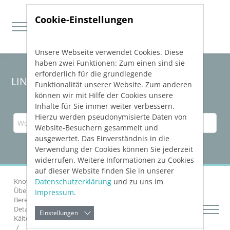
Cookie-Einstellungen
Unsere Webseite verwendet Cookies. Diese
Direkt zur Hauptnavigation springen
Direkt zum Inhalt springen
haben zwei Funktionen: Zum einen sind sie
erforderlich für die grundlegende
LINEAR Solutions 23 für Revit
Funktionalität unserer Website. Zum anderen
können wir mit Hilfe der Cookies unsere
Inhalte für Sie immer weiter verbessern.
Hierzu werden pseudonymisierte Daten von
Website-Besuchern gesammelt und
ausgewertet. Das Einverständnis in die
Verwendung der Cookies können Sie jederzeit
widerrufen. Weitere Informationen zu Cookies
auf dieser Website finden Sie in unserer
Datenschutzerklärung
und zu uns im
Knowledge Base Revit
Netze berechnen
Über die Rohrnetzberechnungen Heizung und Kälte
Impressum
.
Berechnung
Details zu den Berechnungsdialogen Heizung und
Einstellungen
Kälte