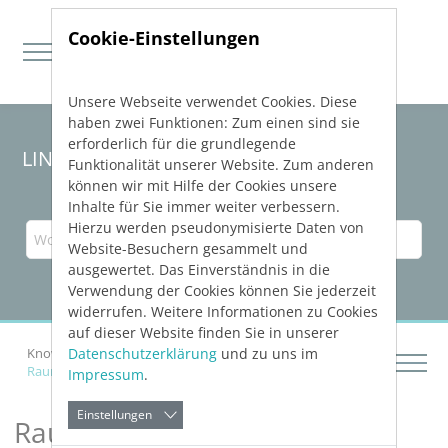
Cookie-Einstellungen
Unsere Webseite verwendet Cookies. Diese
Direkt zur Hauptnavigation springen
Direkt zum Inhalt springen
haben zwei Funktionen: Zum einen sind sie
erforderlich für die grundlegende
LINEAR Solutions
26
für Revit
Funktionalität unserer Website. Zum anderen
können wir mit Hilfe der Cookies unsere
Inhalte für Sie immer weiter verbessern.
Hierzu werden pseudonymisierte Daten von
Website-Besuchern gesammelt und
ausgewertet. Das Einverständnis in die
Verwendung der Cookies können Sie jederzeit
widerrufen. Weitere Informationen zu Cookies
auf dieser Website finden Sie in unserer
Datenschutzerklärung
und zu uns im
Knowledge Base Revit
Gebäude aufbereiten
Raumdaten-Visualisierung
Impressum
.
Einstellungen
Raumdaten-Visualisierung