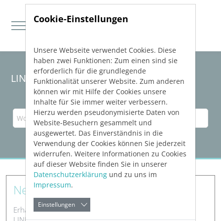
Cookie-Einstellungen
Unsere Webseite verwendet Cookies. Diese
Direkt zur Hauptnavigation springen
Direkt zum Inhalt springen
haben zwei Funktionen: Zum einen sind sie
erforderlich für die grundlegende
LINEAR Solutions
26
für Revit
Funktionalität unserer Website. Zum anderen
können wir mit Hilfe der Cookies unsere
Inhalte für Sie immer weiter verbessern.
Hierzu werden pseudonymisierte Daten von
Website-Besuchern gesammelt und
ausgewertet. Das Einverständnis in die
Verwendung der Cookies können Sie jederzeit
widerrufen. Weitere Informationen zu Cookies
auf dieser Website finden Sie in unserer
Datenschutzerklärung
und zu uns im
Impressum
.
Neue Features
Einstellungen
Erhalten Sie Informationen zu den neuen Features der
LINEAR Software.