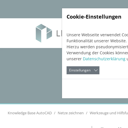
Direkt zur Hauptnavigation springen
Direkt zum Inhalt springen
Cookie-Einstellungen
Soft
Unsere Webseite verwendet Cook
Funktionalität unserer Website.
Hierzu werden pseudonymisiert
Verwendung der Cookies können 
unserer
Datenschutzerklärung
u
Einstellungen
Knowledge Base AutoCAD
Netze zeichnen
Werkzeuge und Hilfsfu