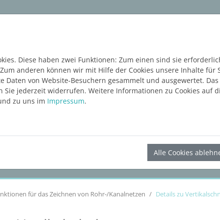
ware
Services
Blog
Content Hub
KOSTE
ies. Diese haben zwei Funktionen: Zum einen sind sie erforderlic
 Zum anderen können wir mit Hilfe der Cookies unsere Inhalte für 
e Daten von Website-Besuchern gesammelt und ausgewertet. Das E
Sie jederzeit widerrufen. Weitere Informationen zu Cookies auf di
nd zu uns im
Impressum
.
LINEAR Solutions 24 für AutoCAD
Alle Cookies ablehn
nktionen für das Zeichnen von Rohr-/Kanalnetzen
Details zu Vertikalschn