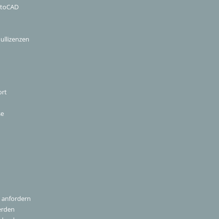
utoCAD
ullizenzen
ort
se
 anfordern
erden