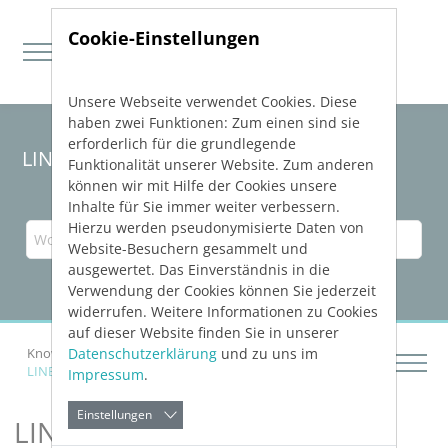
Cookie-Einstellungen
Unsere Webseite verwendet Cookies. Diese
Direkt zur Hauptnavigation springen
Direkt zum Inhalt springen
haben zwei Funktionen: Zum einen sind sie
erforderlich für die grundlegende
LINEAR Solutions 24 für AutoCAD
Funktionalität unserer Website. Zum anderen
können wir mit Hilfe der Cookies unsere
Inhalte für Sie immer weiter verbessern.
Hierzu werden pseudonymisierte Daten von
Website-Besuchern gesammelt und
ausgewertet. Das Einverständnis in die
Verwendung der Cookies können Sie jederzeit
widerrufen. Weitere Informationen zu Cookies
auf dieser Website finden Sie in unserer
Datenschutzerklärung
und zu uns im
Knowledge Base AutoCAD
LINEAR
Installation und Administration
Impressum
.
Einstellungen
LINEAR
Installation und