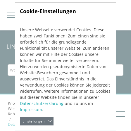
Cookie-Einstellungen
Unsere Webseite verwendet Cookies. Diese
Direkt zur Hauptnavigation springen
Direkt zum Inhalt springen
haben zwei Funktionen: Zum einen sind sie
erforderlich für die grundlegende
LINEAR Solutions 24 für AutoCAD
Funktionalität unserer Website. Zum anderen
können wir mit Hilfe der Cookies unsere
Inhalte für Sie immer weiter verbessern.
Hierzu werden pseudonymisierte Daten von
Website-Besuchern gesammelt und
ausgewertet. Das Einverständnis in die
Verwendung der Cookies können Sie jederzeit
widerrufen. Weitere Informationen zu Cookies
auf dieser Website finden Sie in unserer
Datenschutzerklärung
und zu uns im
Knowledge Base AutoCAD
Netze zeichnen
Werkzeuge und Hilfsfunktionen für das Zeichnen von
Impressum
.
Rohr-/Kanalnetzen
Einstellungen
Details zu Abstands-Vorgaben