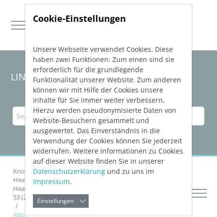
Cookie-Einstellungen
Unsere Webseite verwendet Cookies. Diese
Direkt zur Hauptnavigation springen
Direkt zum Inhalt springen
haben zwei Funktionen: Zum einen sind sie
erforderlich für die grundlegende
LINEAR Solutions
26
for Revit
Funktionalität unserer Website. Zum anderen
können wir mit Hilfe der Cookies unsere
Inhalte für Sie immer weiter verbessern.
Hierzu werden pseudonymisierte Daten von
Website-Besuchern gesammelt und
ausgewertet. Das Einverständnis in die
Verwendung der Cookies können Sie jederzeit
widerrufen. Weitere Informationen zu Cookies
auf dieser Website finden Sie in unserer
Datenschutzerklärung
und zu uns im
Knowledge Base Revit
Analyzing Buildings
Heat Load
Impressum
.
Heat load calculation according to ISSO 51 (2023) and
53 (2018)
Einstellungen
About General Heat Load Data