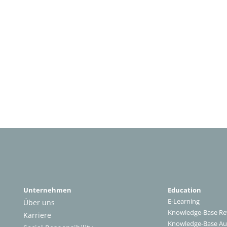
Unternehmen
Education
E-Learning
Über uns
Knowledge-Base Re
Karriere
Knowledge-Base A