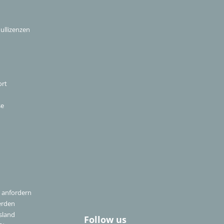
ullizenzen
ort
se
 anfordern
erden
sland
Follow us