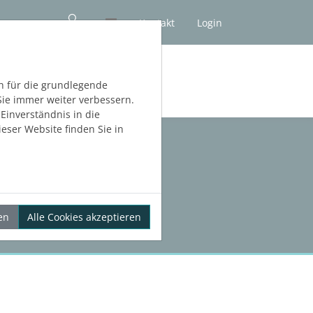
Kontakt
Login
NLOS TESTEN
h für die grundlegende
Sie immer weiter verbessern.
inverständnis in die
eser Website finden Sie in
en
Alle Cookies akzeptieren