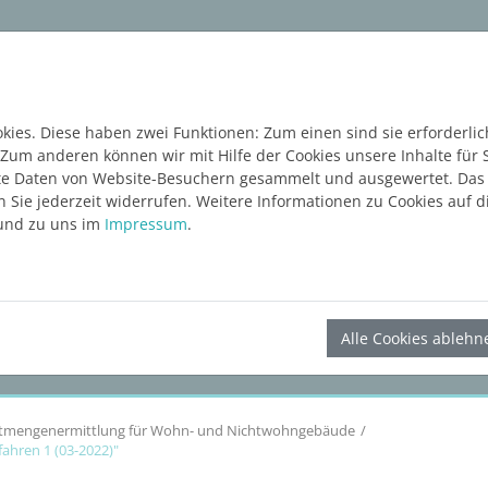
ware
Services
Blog
Content Hub
KOSTE
ies. Diese haben zwei Funktionen: Zum einen sind sie erforderlic
 Zum anderen können wir mit Hilfe der Cookies unsere Inhalte für 
e Daten von Website-Besuchern gesammelt und ausgewertet. Das E
Sie jederzeit widerrufen. Weitere Informationen zu Cookies auf di
nd zu uns im
Impressum
.
LINEAR Solutions
25
für Revit
Alle Cookies ablehn
ftmengenermittlung für Wohn- und Nichtwohngebäude
ahren 1 (03-2022)"