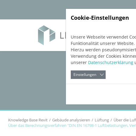
Direkt zur Hauptnavigation springen
Direkt zum Inhalt springen
Cookie-Einstellungen
Soft
Unsere Webseite verwendet Cook
Funktionalität unserer Website.
Hierzu werden pseudonymisiert
Verwendung der Cookies können 
unserer
Datenschutzerklärung
u
Einstellungen
Knowledge Base Revit
Gebäude analysieren
Lüftung
Über die Lu
Über das Berechnungsverfahren "DIN EN 16798-1 Luftbelastungen, Verf