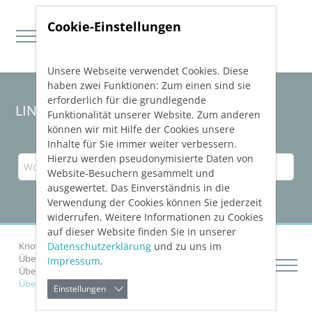
Cookie-Einstellungen
Unsere Webseite verwendet Cookies. Diese
Direkt zur Hauptnavigation springen
Direkt zum Inhalt springen
haben zwei Funktionen: Zum einen sind sie
erforderlich für die grundlegende
LINEAR Solutions
26
für AutoCAD
Funktionalität unserer Website. Zum anderen
können wir mit Hilfe der Cookies unsere
Inhalte für Sie immer weiter verbessern.
Hierzu werden pseudonymisierte Daten von
Website-Besuchern gesammelt und
ausgewertet. Das Einverständnis in die
Verwendung der Cookies können Sie jederzeit
widerrufen. Weitere Informationen zu Cookies
auf dieser Website finden Sie in unserer
Datenschutzerklärung
und zu uns im
Knowledge Base AutoCAD
Bauteile einfügen
Über den
LINEAR CAD Browser
Impressum
.
Über das Suchen und Filtern von Bauteilen
Über den Filter
Einstellungen