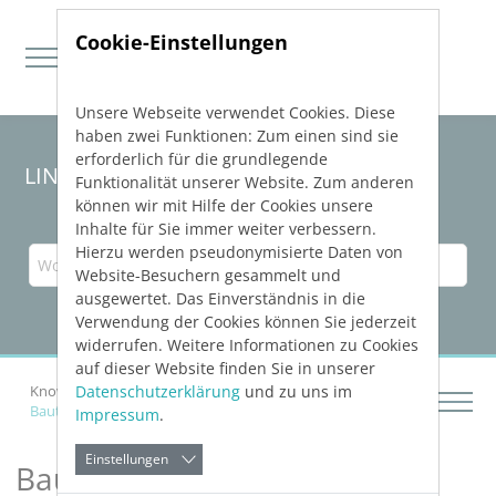
Cookie-Einstellungen
Unsere Webseite verwendet Cookies. Diese
Direkt zur Hauptnavigation springen
Direkt zum Inhalt springen
haben zwei Funktionen: Zum einen sind sie
erforderlich für die grundlegende
LINEAR Solutions
26
für AutoCAD
Funktionalität unserer Website. Zum anderen
können wir mit Hilfe der Cookies unsere
Inhalte für Sie immer weiter verbessern.
Hierzu werden pseudonymisierte Daten von
Website-Besuchern gesammelt und
ausgewertet. Das Einverständnis in die
Verwendung der Cookies können Sie jederzeit
widerrufen. Weitere Informationen zu Cookies
auf dieser Website finden Sie in unserer
Datenschutzerklärung
und zu uns im
Knowledge Base AutoCAD
Bauteile einfügen
Bauteile aus CAD einfügen
Impressum
.
Einstellungen
Bauteile aus CAD einfügen