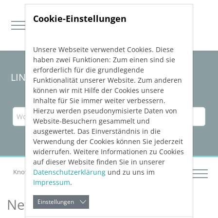
Cookie-Einstellungen
Unsere Webseite verwendet Cookies. Diese
Direkt zur Hauptnavigation springen
Direkt zum Inhalt springen
haben zwei Funktionen: Zum einen sind sie
erforderlich für die grundlegende
LINEAR Solutions
26
für AutoCAD
Funktionalität unserer Website. Zum anderen
können wir mit Hilfe der Cookies unsere
Inhalte für Sie immer weiter verbessern.
Hierzu werden pseudonymisierte Daten von
Website-Besuchern gesammelt und
ausgewertet. Das Einverständnis in die
Verwendung der Cookies können Sie jederzeit
widerrufen. Weitere Informationen zu Cookies
auf dieser Website finden Sie in unserer
Datenschutzerklärung
und zu uns im
Knowledge Base AutoCAD
Netze berechnen
Impressum
.
Netze berechnen
Einstellungen