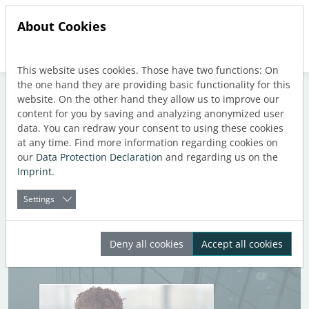
About Cookies
This website uses cookies. Those have two functions: On
Jump directly to main navigation
Jump directly to content
the one hand they are providing basic functionality for this
website. On the other hand they allow us to improve our
content for you by saving and analyzing anonymized user
data. You can redraw your consent to using these cookies
at any time. Find more information regarding cookies on
our
Data Protection Declaration
and regarding us on the
Imprint
.
Settings
Deny all cookies
Accept all cookies