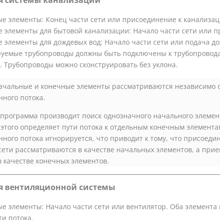
я системы канализации
е элементы: Конец части сети или присоединение к канализац
 элементы для бытовой канализации: Начало части сети или п
 элементы для дождевых вод: Начало части сети или подача д
уемые трубопроводы должны быть подключены к трубопровод
. Трубопроводы можно сконструировать без уклона.
чальные и конечные элементы рассматриваются независимо 
ного потока.
 программа производит поиск однозначного начального элемен
 этого определяет пути потока к отдельным конечным элемент
ного потока игнорируется, что приводит к тому, что присоеди
сети рассматриваются в качестве начальных элементов, а при
 в качестве конечных элементов.
я вентиляционной системы
е элементы: Начало части сети или вентилятор. Оба элемента 
ти потока.