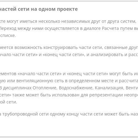
частей сети на одном проекте
те могут иметься несколько независимых друг от друга систем,
Переход между ними осуществляется в диалоге Расчета путем 
списке.
меется возможность конструировать части сети, связанные дру
ачало части сети» и «конец части сети», и анализировать и ра
ементов «начало части сети» и «конец части сети» могут быть 
ую или вентиляционную сеть в определенном месте и рассчита
 В дисциплинах Отопление, Водоснабжение, Канализация, Вент
 сети» также может быть использован для репрезентации неопр
ой сети.
а трубопроводной сети одному концу части сети может быть н