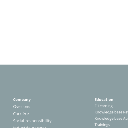
Company
Education
E-Learning
Over ons
Knowledge base Rev
Carrière
Knowledge base A
Social responsibility
Trainings
Industrie partner