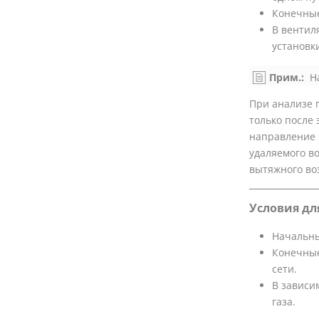
Конечные
В вентил
установк
Прим.:
На
При анализе 
только после
направление п
удаляемого во
вытяжного во
Условия дл
Начальны
Конечные
сети.
В зависи
газа.