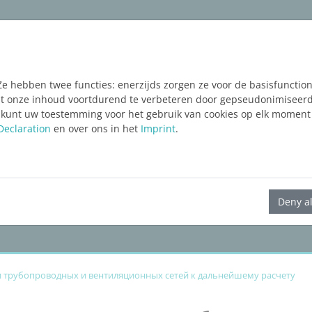
ware
Services
Blog
FREE TRIAL
Ze hebben twee functies: enerzijds zorgen ze voor de basisfunctiona
taat onze inhoud voortdurend te verbeteren door gepseudonimiseer
 kunt uw toestemming voor het gebruik van cookies op elk moment 
Declaration
en over ons in het
Imprint
.
LINEAR Solutions 23 для Revit
Deny al
и трубопроводных и вентиляционных сетей к дальнейшему расчету