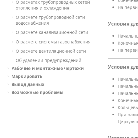
Конечные
О расчетах трубопроводных сетей
На перви
отопления и охлаждения
О расчете трубопроводной сети
водоснабжения
Условия дл
О расчете канализационной сети
Начальны
О расчете системы газоснабжения
Конечные
На перви
О расчете вентиляционной сети
Об удалении предупреждений
Условия дл
Рабочие и монтажные чертежи
Маркировать
Начальны
Вывод данных
Начальны
Возможные проблемы
Начальны
Конечные
Кольцевы
При нали
Циркуляц