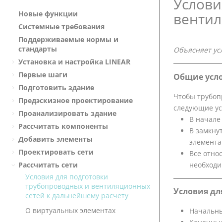
Услови
Новые функции
вентил
Системные требования
Поддерживаемые нормы и
стандарты
Объясняет ус
Установка и настройка
LINEAR
Первые шаги
Общие усл
Подготовить здание
Чтобы трубоп
Предэскизное проектирование
следующие ус
Проанализировать здание
В начале
Рассчитать компоненты
В замкну
Добавить элементы
элемента
Проектировать сети
Все отно
необходи
Рассчитать сети
Условия для подготовки
трубопроводных и вентиляционных
Условия дл
сетей к дальнейшему расчету
О виртуальных элементах
Начальны