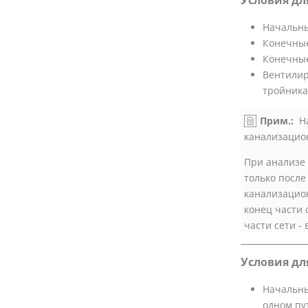
Условия дл
Начальны
Конечные
Конечные
Вентилир
тройника
Прим.:
На
канализацион
При анализе
только после
канализацион
конец части 
части сети -
Условия дл
Начальны
одном пу