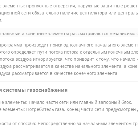
 элементы: пропускные отверстия, наружные защитные решетк
яционной сети обязательно наличие вентилятора или централ
и.
чальные и конечные элементы рассматриваются независимо о
программа производит поиск однозначного начального элемент
 этого определяет пути потока потока к отдельным конечным эл
отока воздуха игнорируется, что приводит к тому, что начало 
здуха рассматривается в качестве начального элемента, а коне
здуха рассматривается в качестве конечного элемента.
я системы газоснабжения
е элементы: Начало части сети или главный запорный блок.
 элементы: Потребитель газа. Конец части сети предусмотрен 
мости от способа: Непосредственно за начальным элементом тр