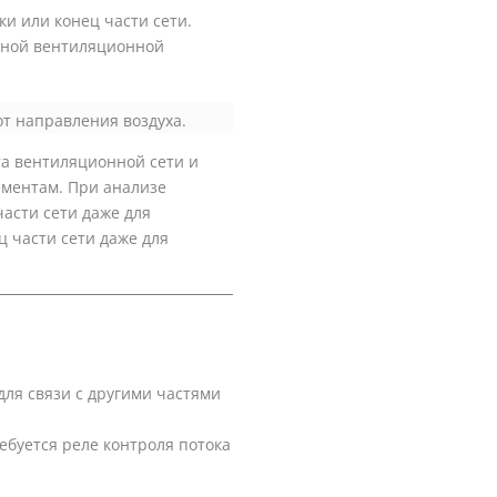
и или конец части сети.
ьной вентиляционной
т направления воздуха.
а вентиляционной сети и
ементам. При анализе
части сети даже для
ц части сети даже для
для связи с другими частями
ебуется реле контроля потока