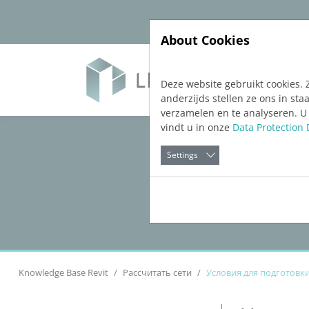
Jump directly to main navigation
Jump directly to content
About Cookies
Soft
Deze website gebruikt cookies. 
anderzijds stellen ze ons in s
verzamelen en te analyseren. U
vindt u in onze
Data Protection 
Settings
Knowledge Base Revit
Рассчитать сети
Условия для подготовк