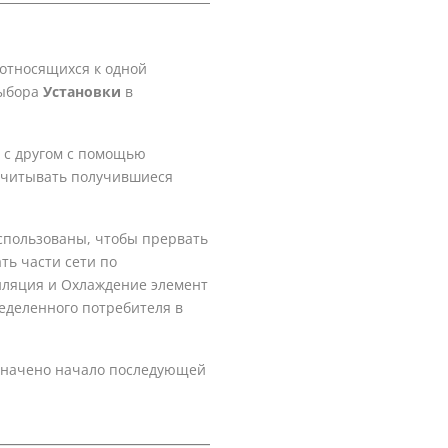
 относящихся к одной
выбора
Установки
в
г с другом с помощью
ссчитывать получившиеся
использованы, чтобы прервать
ть части сети по
иляция и Охлаждение элемент
еделенного потребителя в
азначено начало последующей