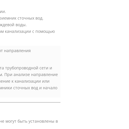
ии.
риемник сточных вод.
ождевой воды.
ам канализации с помощью
от направления
та трубопроводной сети и
ам. При анализе направление
нение к канализации или
емники сточных вод и начало
не могут быть установлены в