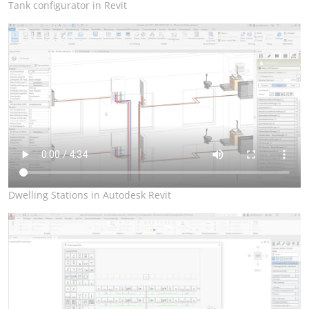
Tank configurator in Revit
pompen en fittingen
Rekening houden met aftrek voor lasnaden, pakkingen en
insteek- of schroefverbindingsdiepten
Handmatig of automatisch toegekende artikelnummers
Materiaallijsten, stuklijsten met artikelnummers, zaaglijsten
voor buizen, artikellijsten
Dwelling Stations in Autodesk Revit