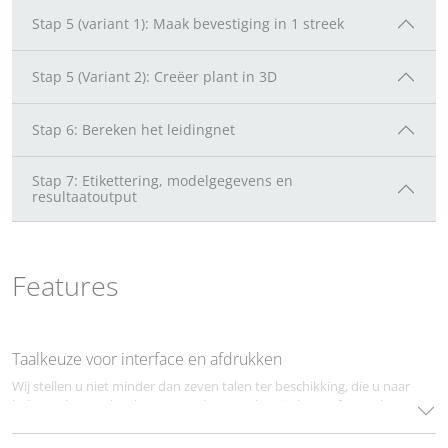
Stap 5 (variant 1): Maak bevestiging in 1 streek
Stap 5 (Variant 2): Creëer plant in 3D
Stap 6: Bereken het leidingnet
Stap 7: Etikettering, modelgegevens en
resultaatoutput
Features
Taalkeuze voor interface en afdrukken
Wij stellen u niet minder dan zeven talen ter beschikking, die u naar
believen kunt gebruiken en combineren, hetzij als interfacetaal,
hetzij als printtaal. Op die manier is het mogelijk om in de ene taal
te plannen en in een andere taal te drukken. Dit is een groot