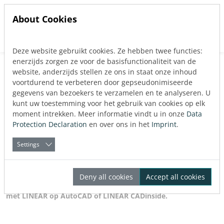
About Cookies
Deze website gebruikt cookies. Ze hebben twee functies:
Jump directly to main navigation
Jump directly to content
enerzijds zorgen ze voor de basisfunctionaliteit van de
website, anderzijds stellen ze ons in staat onze inhoud
Verwarmingsplanning in
voortdurend te verbeteren door gepseudonimiseerde
gegevens van bezoekers te verzamelen en te analyseren. U
AutoCAD
kunt uw toestemming voor het gebruik van cookies op elk
moment intrekken. Meer informatie vindt u in onze
Data
Protection Declaration
en over ons in het
Imprint
.
Met de oplossingen van LINEAR is een continue workflow in de
Settings
verwarmingsplanning gegarandeerd. Van het eerste ontwerp
tot de berekening van de verwarmingsbelasting, van de
productontwerpen en leidingnetberekeningen tot een
Deny all cookies
Accept all cookies
gedetailleerd 3D-ontwerp:
Maak uw planning snel en efficiënt
met LINEAR op AutoCAD of LINEAR CADinside.