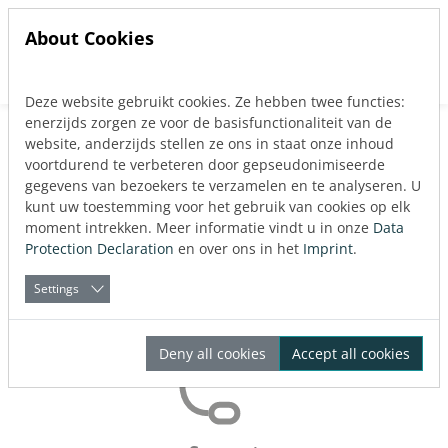
About Cookies
Deze website gebruikt cookies. Ze hebben twee functies:
Jump directly to main navigation
Jump directly to content
enerzijds zorgen ze voor de basisfunctionaliteit van de
website, anderzijds stellen ze ons in staat onze inhoud
voortdurend te verbeteren door gepseudonimiseerde
gegevens van bezoekers te verzamelen en te analyseren. U
Neem contact op met
kunt uw toestemming voor het gebruik van cookies op elk
moment intrekken. Meer informatie vindt u in onze
Data
Protection Declaration
en over ons in het
Imprint
.
Settings
Deny all cookies
Accept all cookies