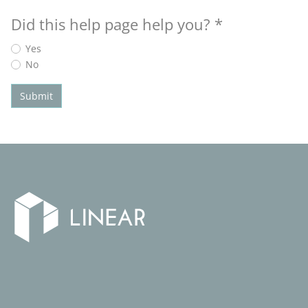
Did this help page help you?
*
Yes
No
Submit