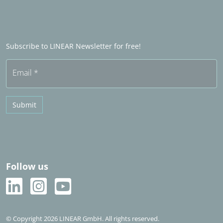
LINEAR Admin
Sales partners in het buitenland
Word Sales partner
Frequently asked questions (FAQ)
Subscribe to LINEAR Newsletter for free!
Free trial
Email
*
Submit
Follow us
© Copyright 2026 LINEAR GmbH. All rights reserved.