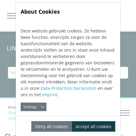
About Cookies
Deze website gebruikt cookies. Ze hebben
Jump directly to main navigation
Jump directly to content
twee functies: enerzijds zorgen ze voor de
basisfunctionaliteit van de website,
LINEAR Solutions 23 для Revit
anderzijds stellen ze ons in staat onze inhoud
voortdurend te verbeteren door
gepseudonimiseerde gegevens van bezoekers
te verzamelen en te analyseren. U kunt uw
toestemming voor het gebruik van cookies op
elk moment intrekken. Meer informatie vindt
u in onze
Data Protection Declaration
en over
ons in het
Imprint
.
Settings
Knowledge Base Revit
Рассчитать сети
О расчетах трубопроводных сетей отопления и
охлаждения
Deny all cookies
Accept all cookies