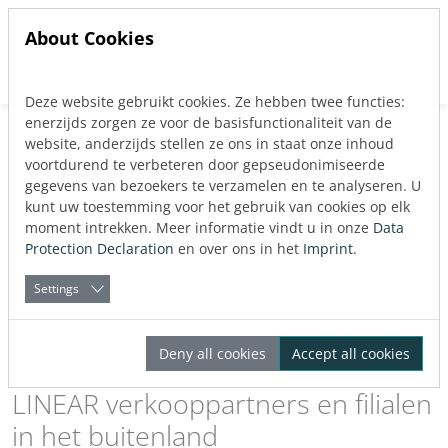
About Cookies
Deze website gebruikt cookies. Ze hebben twee functies:
Jump directly to main navigation
Jump directly to content
enerzijds zorgen ze voor de basisfunctionaliteit van de
website, anderzijds stellen ze ons in staat onze inhoud
voortdurend te verbeteren door gepseudonimiseerde
gegevens van bezoekers te verzamelen en te analyseren. U
kunt uw toestemming voor het gebruik van cookies op elk
moment intrekken. Meer informatie vindt u in onze
Data
Protection Declaration
en over ons in het
Imprint
.
Settings
Deny all cookies
Accept all cookies
LINEAR verkooppartners en filialen
in het buitenland