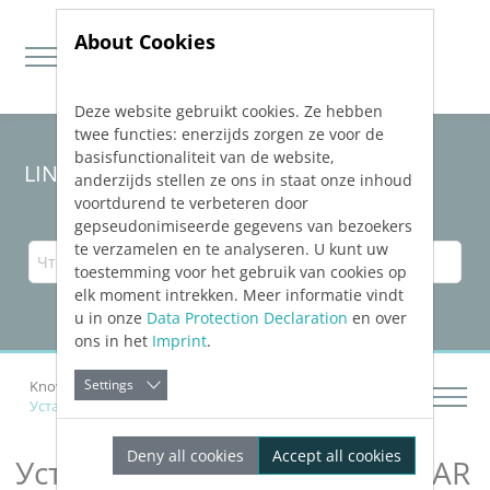
About Cookies
Deze website gebruikt cookies. Ze hebben
Jump directly to main navigation
Jump directly to content
twee functies: enerzijds zorgen ze voor de
basisfunctionaliteit van de website,
LINEAR Solutions 23 для Revit
anderzijds stellen ze ons in staat onze inhoud
voortdurend te verbeteren door
gepseudonimiseerde gegevens van bezoekers
te verzamelen en te analyseren. U kunt uw
toestemming voor het gebruik van cookies op
elk moment intrekken. Meer informatie vindt
u in onze
Data Protection Declaration
en over
ons in het
Imprint
.
Settings
Knowledge Base Revit
Установка и настройка
LINEAR
Deny all cookies
Accept all cookies
Установка и настройка
LINEAR