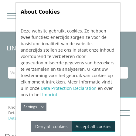
About Cookies
Deze website gebruikt cookies. Ze hebben
Jump directly to main navigation
Jump directly to content
twee functies: enerzijds zorgen ze voor de
basisfunctionaliteit van de website,
LINEAR Solutions 23 für AutoCAD
anderzijds stellen ze ons in staat onze inhoud
voortdurend te verbeteren door
gepseudonimiseerde gegevens van bezoekers
te verzamelen en te analyseren. U kunt uw
toestemming voor het gebruik van cookies op
elk moment intrekken. Meer informatie vindt
u in onze
Data Protection Declaration
en over
ons in het
Imprint
.
Settings
Knowledge Base AutoCAD
Netze zeichnen
Details zur Konstruktion von Rohrleitungen
Details zu Rohrkonstruktion < (2D Rohrleitungsbau)
Deny all cookies
Accept all cookies