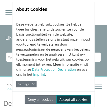
About Cookies
Deze website gebruikt cookies. Ze hebben
Jump directly to main navigation
Jump directly to content
twee functies: enerzijds zorgen ze voor de
basisfunctionaliteit van de website,
LINEAR Solutions 23 für AutoCAD
anderzijds stellen ze ons in staat onze inhoud
voortdurend te verbeteren door
gepseudonimiseerde gegevens van bezoekers
te verzamelen en te analyseren. U kunt uw
toestemming voor het gebruik van cookies op
elk moment intrekken. Meer informatie vindt
u in onze
Data Protection Declaration
en over
ons in het
Imprint
.
Settings
Knowledge Base AutoCAD
Netze zeichnen
Details zur Registerkarte Editieren (Desktop)
Deny all cookies
Accept all cookies
Details zur Registerkarte