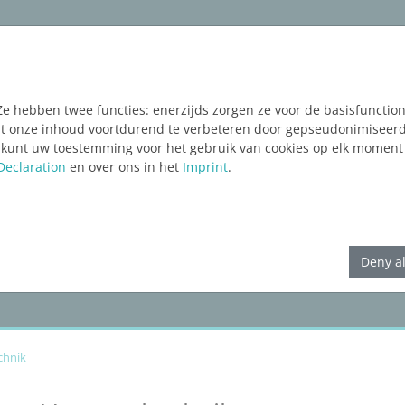
ware
Services
Blog
FREE TRIAL
Ze hebben twee functies: enerzijds zorgen ze voor de basisfunctiona
taat onze inhoud voortdurend te verbeteren door gepseudonimiseer
 kunt uw toestemming voor het gebruik van cookies op elk moment 
Declaration
en over ons in het
Imprint
.
LINEAR Solutions 23 für AutoCAD
Deny al
chnik