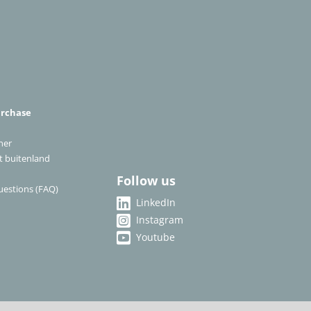
urchase
ner
et buitenland
Follow us
uestions (FAQ)
LinkedIn
Instagram
Youtube