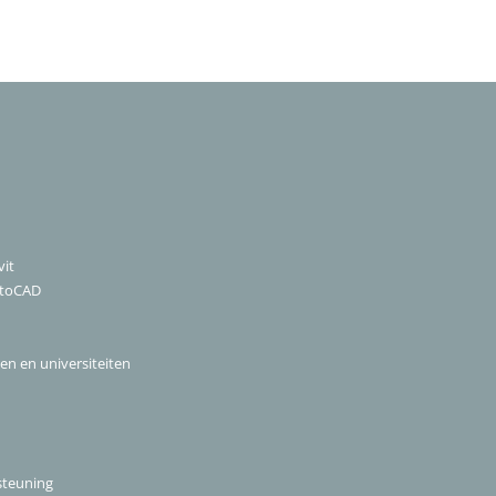
it
utoCAD
len en universiteiten
steuning