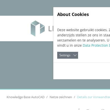
Jump directly to main navigation
Jump directly to content
About Cookies
Soft
Deze website gebruikt cookies. 
anderzijds stellen ze ons in s
verzamelen en te analyseren. U
vindt u in onze
Data Protection 
Settings
Knowledge Base AutoCAD
Netze zeichnen
Details zur Vorwandte