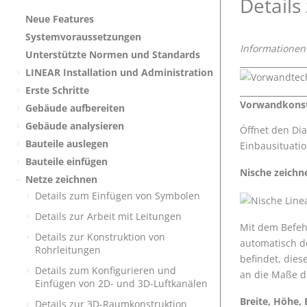
Details
Neue Features
Systemvoraussetzungen
Informationen
Unterstützte Normen und Standards
LINEAR
Installation und Administration
Erste Schritte
Vorwandkonstr
Gebäude aufbereiten
Gebäude analysieren
Öffnet den Di
Bauteile auslegen
Einbausituatio
Bauteile einfügen
Nische zeichn
Netze zeichnen
Details zum Einfügen von Symbolen
Details zur Arbeit mit Leitungen
Mit dem Befe
Details zur Konstruktion von
automatisch d
Rohrleitungen
befindet, dies
Details zum Konfigurieren und
an die Maße d
Einfügen von 2D- und 3D-Luftkanälen
Breite, Höhe,
Details zur 3D-Raumkonstruktion