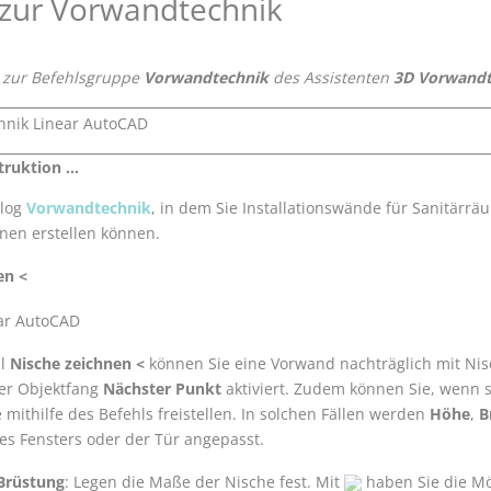
 zur Vorwandtechnik
 zur Befehlsgruppe
Vorwandtechnik
des Assistenten
3D Vorwandt
uktion ...
alog
Vorwandtechnik
, in dem Sie Installationswände für Sanitärr
nen erstellen können.
en <
hl
Nische zeichnen <
können Sie eine Vorwand nachträglich mit Ni
er Objektfang
Nächster Punkt
aktiviert. Zudem können Sie, wenn s
e mithilfe des Befehls freistellen. In solchen Fällen werden
Höhe
,
B
es Fensters oder der Tür angepasst.
 Brüstung
: Legen die Maße der Nische fest. Mit
haben Sie die Mö