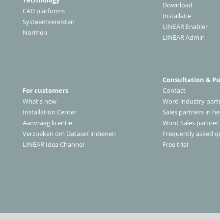
Technology
Download
CAD platforms
Installatie
Systeemvereisten
LINEAR Enabler
Normen
LINEAR Admin
Consultation & P
For customers
Contact
What's new
Word industry part
Installation Center
Sales partners in h
A
anvraag licentie
Word Sales partner
Verzoeken om Dataset indienen
Frequently asked q
LINEAR Idea Channel
Free trial