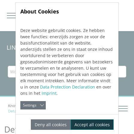
About Cookies
Deze website gebruikt cookies. Ze hebben
Jump directly to main navigation
Jump directly to content
twee functies: enerzijds zorgen ze voor de
basisfunctionaliteit van de website,
LINEAR Solutions 23 für AutoCAD
anderzijds stellen ze ons in staat onze inhoud
voortdurend te verbeteren door
gepseudonimiseerde gegevens van bezoekers
te verzamelen en te analyseren. U kunt uw
toestemming voor het gebruik van cookies op
elk moment intrekken. Meer informatie vindt
u in onze
Data Protection Declaration
en over
ons in het
Imprint
.
Settings
Knowledge Base AutoCAD
Netze zeichnen
Details zum Einfügen von Komponenten
Deny all cookies
Accept all cookies
Details zum Einfügen von