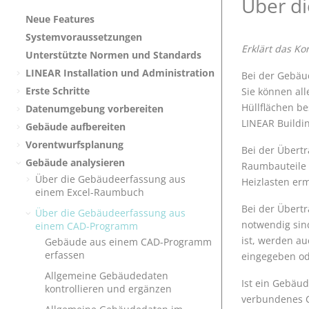
Über d
Neue Features
Systemvoraussetzungen
Erklärt das K
Unterstützte Normen und Standards
LINEAR
Installation und Administration
Bei der Gebäu
Erste Schritte
Sie können al
Hüllflächen be
Datenumgebung vorbereiten
LINEAR Buildi
Gebäude aufbereiten
Vorentwurfsplanung
Bei der Übert
Gebäude analysieren
Raumbauteile 
Über die Gebäudeerfassung aus
Heizlasten erm
einem Excel-Raumbuch
Bei der Übert
Über die Gebäudeerfassung aus
notwendig si
einem CAD-Programm
ist, werden a
Gebäude aus einem CAD-Programm
erfassen
eingegeben od
Allgemeine Gebäudedaten
Ist ein Gebäud
kontrollieren und ergänzen
verbundenes 