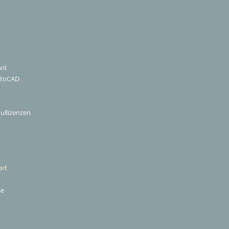
vit
utoCAD
ullizenzen
ort
se