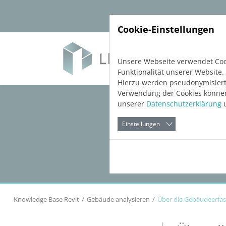
Direkt zur Hauptnavigation springen
Direkt zum Inhalt springen
Cookie-Einstellungen
Soft
Unsere Webseite verwendet Cook
Funktionalität unserer Website.
Hierzu werden pseudonymisiert
Verwendung der Cookies können 
unserer
Datenschutzerklärung
u
Einstellungen
Knowledge Base Revit
Gebäude analysieren
Über die Gebäudeerfa