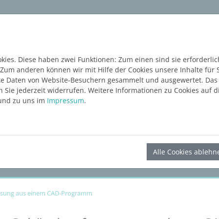
ware
Services
Blog
Content Hub
KOSTE
ies. Diese haben zwei Funktionen: Zum einen sind sie erforderlic
 Zum anderen können wir mit Hilfe der Cookies unsere Inhalte für 
e Daten von Website-Besuchern gesammelt und ausgewertet. Das E
Sie jederzeit widerrufen. Weitere Informationen zu Cookies auf di
nd zu uns im
Impressum
.
LINEAR Solutions
26
für Revit
Alle Cookies ablehn
ssung aus einem CAD-Programm