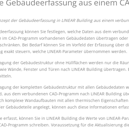
ie Gebäudeerfassung aus einem 
onzept der Gebäudeerfassung in
LINEAR Building
aus einem verbu
deerfassung können Sie festlegen, welche Daten aus dem verb
le im CAD-Programm vorhandenen Gebäudedaten übertragen oder 
schränken. Bei Bedarf können Sie im Vorfeld der Erfassung über di
ng
exakt steuern, welche
LINEAR
-Parameter übernommen werden.
ragung der Gebäudestruktur ohne Hüllflächen werden nur die Rä
wie Wände, Fenster und Türen nach
LINEAR Building
übertragen. 
itteln.
ragung der kompletten Gebäudestruktur mit allen Gebäudedaten w
nd, aus dem verbundenen CAD-Programm nach
LINEAR Building
übe
uch komplexe Wandaufbauten mit allen thermischen Eigenschaften e
er Gebäudeteile angelegt, können auch diese Informationen erfas
e erfasst, können Sie in
LINEAR Building
die Werte von
LINEAR
-Par
CAD-Programm schreiben.
Voraussetzung für die Aktualisierung d