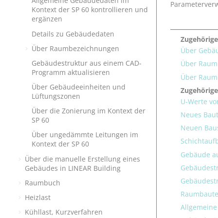
Allgemeine Gebäudedaten im
Parameterverwa
Kontext der SP 60 kontrollieren und
ergänzen
Details zu Gebäudedaten
Zugehörige
Über Raumbezeichnungen
Über Gebäu
Gebäudestruktur aus einem CAD-
Über Raum
Programm aktualisieren
Über Raum
Über Gebäudeeinheiten und
Zugehörig
Lüftungszonen
U-Werte vo
Über die Zonierung im Kontext der
Neues Baut
SP 60
Neuen Baus
Über ungedämmte Leitungen im
Schichtauf
Kontext der SP 60
Gebäude a
Über die manuelle Erstellung eines
Gebäudestr
Gebäudes in
LINEAR Building
Gebäudestr
Raumbuch
Raumbautei
Heizlast
Allgemeine
Kühllast, Kurzverfahren