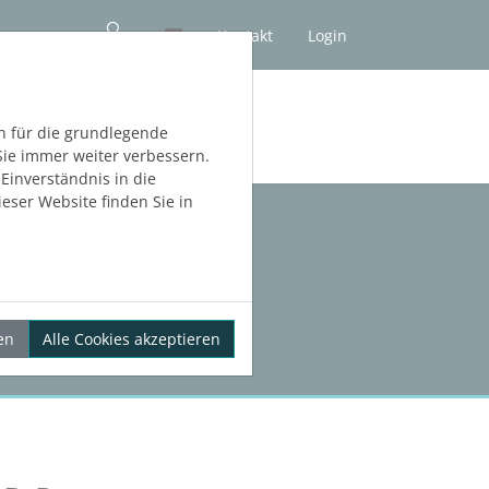
Kontakt
Login
NLOS TESTEN
h für die grundlegende
Sie immer weiter verbessern.
inverständnis in die
eser Website finden Sie in
en
Alle Cookies akzeptieren