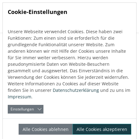
Cookie-Einstellungen
Unsere Webseite verwendet Cookies. Diese haben zwei
Direkt zur Hauptnavigation springen
Direkt zum Inhalt springen
Funktionen: Zum einen sind sie erforderlich für die
Zurück zum Blog
grundlegende Funktionalität unserer Website. Zum
Duurzaamheid
Nachhaltigkeit
anderen können wir mit Hilfe der Cookies unsere Inhalte
für Sie immer weiter verbessern. Hierzu werden
Veröffentlicht:
29.09.2021
pseudonymisierte Daten von Website-Besuchern
gesammelt und ausgewertet. Das Einverständnis in die
Verwendung der Cookies können Sie jederzeit widerrufen.
Über den Autor
Weitere Informationen zu Cookies auf dieser Website
Nele Kistner-Bahr
finden Sie in unserer
Datenschutzerklärung
und zu uns im
LINEAR Marketing
,
Aachen
Impressum
.
Einstellungen
Urban Mining – „Die Stadt
Alle Cookies ablehnen
Alle Cookies akzeptieren