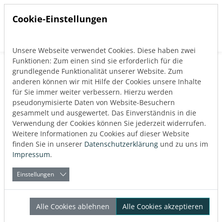
Cookie-Einstellungen
Unsere Webseite verwendet Cookies. Diese haben zwei
Direkt zur Hauptnavigation springen
Direkt zum Inhalt springen
Funktionen: Zum einen sind sie erforderlich für die
Zurück zum Blog
grundlegende Funktionalität unserer Website. Zum
Soziale Projekte
anderen können wir mit Hilfe der Cookies unsere Inhalte
für Sie immer weiter verbessern. Hierzu werden
Veröffentlicht:
12.01.2024
pseudonymisierte Daten von Website-Besuchern
gesammelt und ausgewertet. Das Einverständnis in die
Verwendung der Cookies können Sie jederzeit widerrufen.
Über den Autor
Weitere Informationen zu Cookies auf dieser Website
LINEAR
finden Sie in unserer
Datenschutzerklärung
und zu uns im
Impressum
.
Einstellungen
Besuch der LINEAR Schule
Alle Cookies ablehnen
Alle Cookies akzeptieren
in Malawi – Afrika