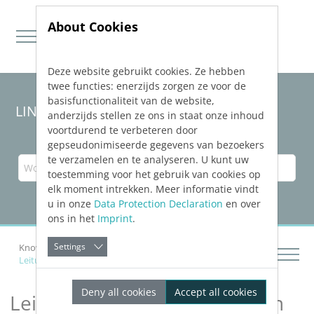
About Cookies
Deze website gebruikt cookies. Ze hebben
Jump directly to main navigation
Jump directly to content
twee functies: enerzijds zorgen ze voor de
basisfunctionaliteit van de website,
LINEAR Solutions
25
für Revit
anderzijds stellen ze ons in staat onze inhoud
voortdurend te verbeteren door
gepseudonimiseerde gegevens van bezoekers
te verzamelen en te analyseren. U kunt uw
toestemming voor het gebruik van cookies op
elk moment intrekken. Meer informatie vindt
u in onze
Data Protection Declaration
en over
ons in het
Imprint
.
Settings
Knowledge Base Revit
Schema erzeugen
Leitungsversprung korrigieren
Deny all cookies
Accept all cookies
Leitungsversprung korrigieren