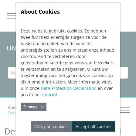
About Cookies
Deze website gebruikt cookies. Ze hebben
Jump directly to main navigation
Jump directly to content
twee functies: enerzijds zorgen ze voor de
basisfunctionaliteit van de website,
LINEAR Solutions
25
für Revit
anderzijds stellen ze ons in staat onze inhoud
voortdurend te verbeteren door
gepseudonimiseerde gegevens van bezoekers
te verzamelen en te analyseren. U kunt uw
toestemming voor het gebruik van cookies op
elk moment intrekken. Meer informatie vindt
u in onze
Data Protection Declaration
en over
ons in het
Imprint
.
Settings
Knowledge Base Revit
Schema erzeugen
Details zu Schema aus Modell ableiten
Deny all cookies
Accept all cookies
Details zu Schema aus Modell