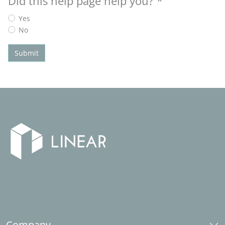
Did this help page help you?
*
Yes
No
Submit
Company