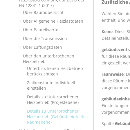
Zusätzliche
EN 12831-1 (2017)
Über Raumübersicht
Wählen Sie hi
enthält, und w
Über Allgemeine Heizlastdaten
Über Bauteilwerte
Keine
: Diese 
Detaileinstell
Über die Transmission
Über Lüftungsdaten
gebäudezentr
Über den unterbrochenen
für diese Rä
Heizbetrieb
eingestellt w
Unterbrochenen Heizbetrieb
berücksichtigen
raumweise
: D
diese Räume k
Zeitkonstante individuell
vorgenommen
einstellen
Details zu Unterbrochener
gebäudeeinhe
Heizbetrieb (Projektebene)
Einstellungen
Details zu Unterbrochener
vorgenommen
Heizbetrieb (Gebäudeeinheits-,
Raumebene)
Spalte
Gebäu