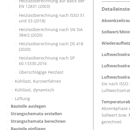
Heizlastberechnung auf Basis der
EN 12831 (2003)
Detaileinst
Heizlastberechnung nach ISSO 51
Absenkzeitra
und 53 (2018)
Heizlastberechnung nach SN SIA
Sollwert/Min
384/2 (2020)
Wiederaufheiz
Heizlastberechnung nach DS 418
(2020)
Luftwechselr
Heizlastberechnung nach SP
60.13330.2016
Luftwechselra
Überschlägige Heizlast
Luftwechselra
Kühllast, Kurzverfahren
Sie nach ISSO
Kühllast, dynamisch
Luftwechselra
Lüftung
Temperaturabf
Bauteile auslegen
Absenkphase e
Strangschemata erstellen
Sollwert bzw.
Strangschemata berechnen
gerechnet.
Bauteile einfügen