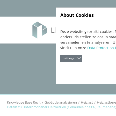
Jump directly to main navigation
Jump directly to content
About Cookies
Soft
Deze website gebruikt cookies. 
anderzijds stellen ze ons in s
verzamelen en te analyseren. U
vindt u in onze
Data Protection 
Settings
Knowledge Base Revit
Gebäude analysieren
Heizlast
Heizlastbere
Details zu Unterbrochener Heizbetrieb (Gebäudeeinheits-, Raumebene