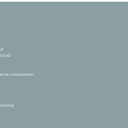
it
utoCAD
len en universiteiten
steuning