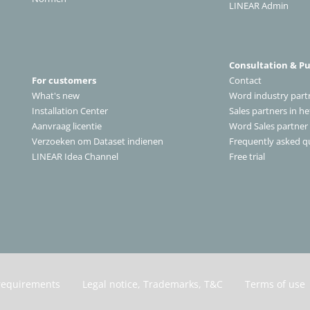
LINEAR Admin
Consultation & P
For customers
Contact
What's new
Word industry part
Installation Center
Sales partners in h
A
anvraag licentie
Word Sales partner
Verzoeken om Dataset indienen
Frequently asked q
LINEAR Idea Channel
Free trial
requirements
Legal notice, Trademarks, T&C
Terms of use