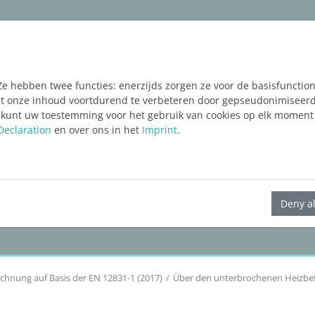
ware
Services
Blog
FREE TRIAL
Ze hebben twee functies: enerzijds zorgen ze voor de basisfunctiona
taat onze inhoud voortdurend te verbeteren door gepseudonimiseer
 kunt uw toestemming voor het gebruik van cookies op elk moment 
Declaration
en over ons in het
Imprint
.
LINEAR Solutions
25
für Revit
Deny al
chnung auf Basis der EN 12831-1 (2017)
Über den unterbrochenen Heizbet
)