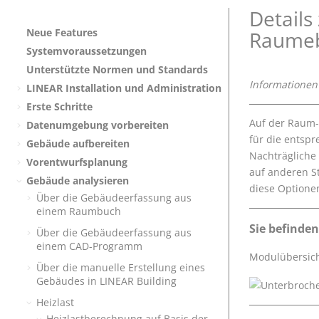
Details
Neue Features
Raume
Systemvoraussetzungen
Unterstützte Normen und Standards
Informationen
LINEAR
Installation und Administration
Erste Schritte
Auf der Raum-
Datenumgebung vorbereiten
für die entsp
Gebäude aufbereiten
Nachträgliche
Vorentwurfsplanung
auf anderen S
Gebäude analysieren
diese Optione
Über die Gebäudeerfassung aus
einem Raumbuch
Sie befinden
Über die Gebäudeerfassung aus
einem CAD-Programm
Modulübersic
Über die manuelle Erstellung eines
Gebäudes in
LINEAR Building
Heizlast
Heizlastberechnung auf Basis der