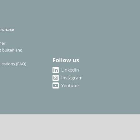
urchase
ner
et buitenland
Follow us
uestions (FAQ)
LinkedIn
Instagram
Youtube