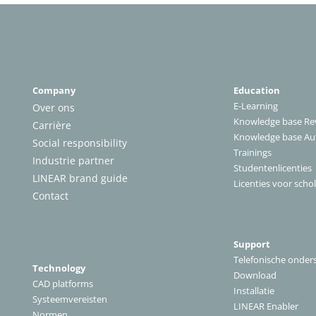
Company
Education
E-Learning
Over ons
Knowledge base Rev
Carrière
Knowledge base A
Social responsibility
Trainings
Industrie partner
Studentenlicenties
LINEAR brand guide
Licenties voor scho
Contact
Support
Telefonische onder
Technology
Download
CAD platforms
Installatie
Systeemvereisten
LINEAR Enabler
Normen