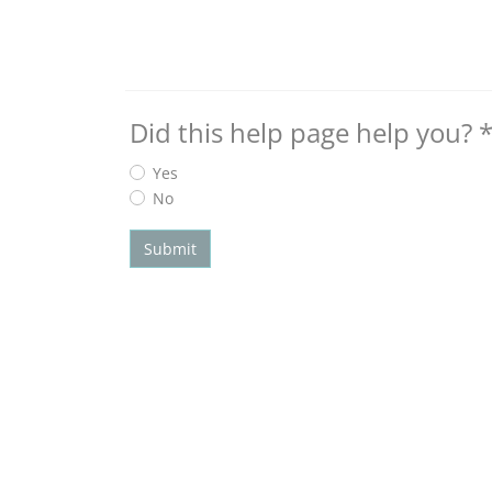
Did this help page help you?
Yes
No
Submit