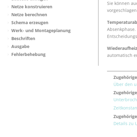
Sie können auc
Netze konstruieren
vorgeschlagen
Netze berechnen
Temperaturabf
Schema erzeugen
Absenkphase. B
Werk- und Montageplanung
Entscheidungsh
Beschriften
Ausgabe
Wiederaufheiz
Fehlerbehebung
automatisch e
Zugehörige
Über den u
Zugehörig
Unterbroch
Zeitkonstan
Zugehörige
Details zu 