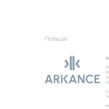
Польша
A
З
Е
0
П
i
Те
w