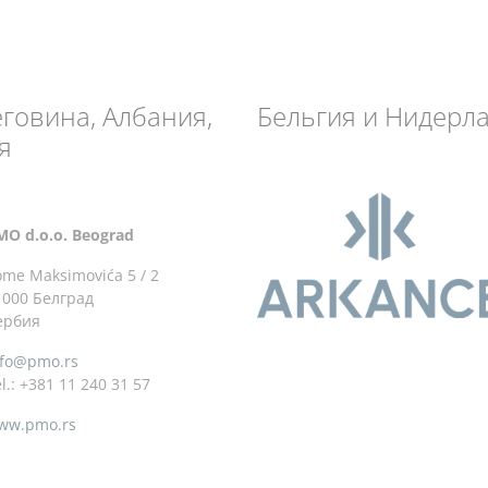
еговина, Албания,
Бельгия и Нидерл
я
MO d.o.o. Beograd
ome Maksimovića 5 / 2
1000 Белград
ербия
nfo@pmo.rs
l.: +381 11 240 31 57
ww.pmo.rs