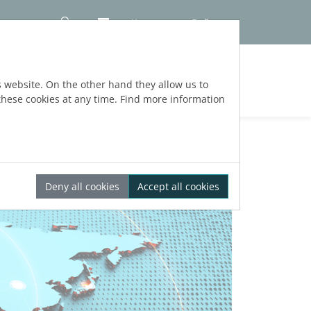
Контакт
Войти
ЕРСИИ
s website. On the other hand they allow us to
hese cookies at any time. Find more information
Deny all cookies
Accept all cookies