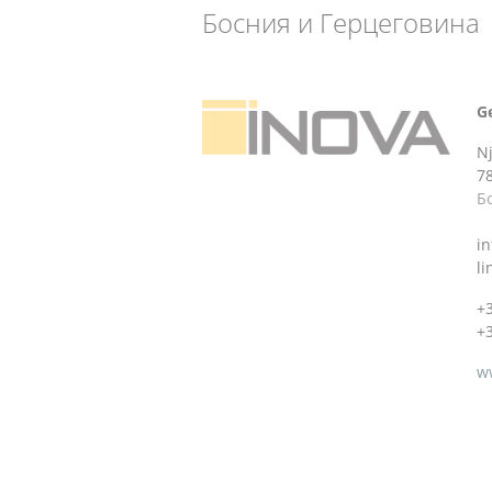
Босния и Герцеговина
G
N
7
Б
i
l
+
+
w