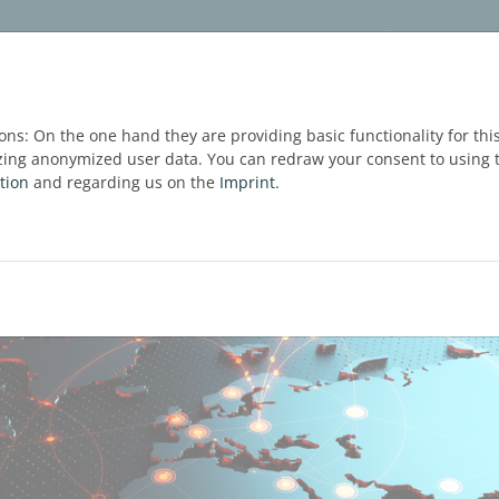
укты
Услуги
Блог
ЗАПРОС ТЕСТОВОЙ В
ons: On the one hand they are providing basic functionality for thi
zing anonymized user data. You can redraw your consent to using t
tion
and regarding us on the
Imprint
.