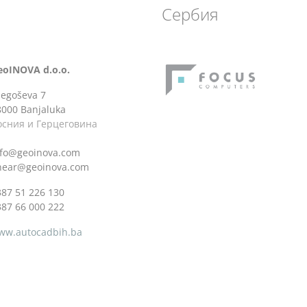
Сербия
eoINOVA d.o.o.
jegoševa 7
8000 Banjaluka
осния и Герцеговина
nfo@geoinova.com
inear@geoinova.com
387 51 226 130
387 66 000 222
ww.autocadbih.ba