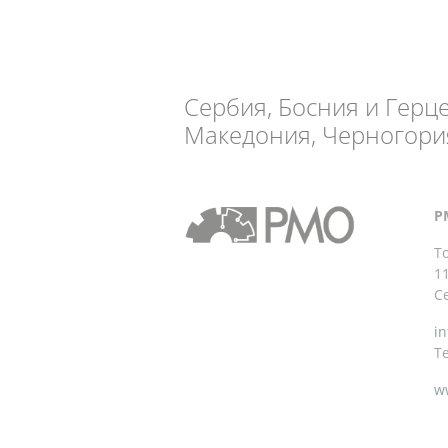
Сербия, Босния и Герц
Македония, Черногори
P
T
1
С
i
Te
w