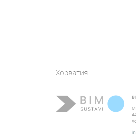
Хорватия
B
M
4
Х
i