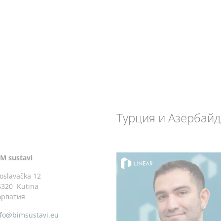
Турция и Азербай
IM sustavi
oslavačka 12
4320 Kutina
орватия
nfo@bimsustavi.eu