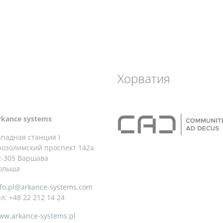
Хорватия
rkance systems
ападная станция I
розолимский проспект 142а
2-305 Варшава
ольша
nfo.pl@arkance-systems.com
л: +48 22 212 14 24
ww.arkance-systems.pl