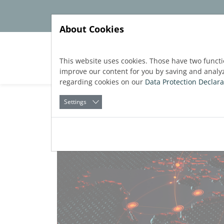
Jump directly to main navigation
Jump directly to content
About Cookies
Прод
This website uses cookies. Those have two functi
improve our content for you by saving and analy
regarding cookies on our
Data Protection Declara
Settings